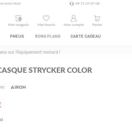
09 71 07 07 08
4X SANS FRAIS
Mon magasin
Mes favoris
Mon compte
Panier
PNEUS
BONS PLANS
CARTE CADEAU
plans sur l’équipement motard !
CASQUE STRYCKER COLOR
anc
€
si