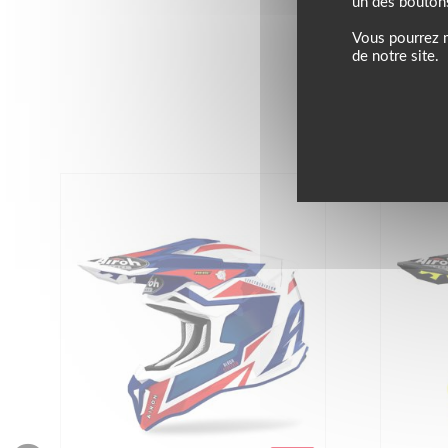
un des bouton
Vous pourrez m
de notre site.