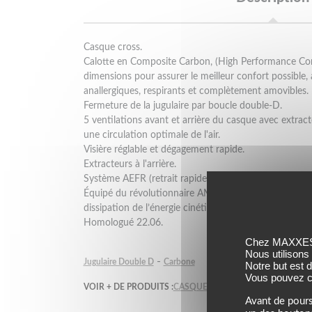
Casque cross.
Calotte en Composite Carbon, (High Performance Comp
dimensions pour assurer le meilleur confort possible, 
anallergiques, respirants et complètement amovibles.
Fermeture de la jugulaire par boucle double-D.
5 ventilations avant et arrière du casque avec extract
une circulation optimale de l'air.
Visière réglable et dégagement rapide.
Extracteurs à l'arrière.
Système AEFR (retrait rapide des coussinets de joues 
Équipé du révolutionnaire AMS2 (Airoh Multiaction S
dissipation de l’énergie cinétique en cas de choc angul
Homologué 22.06.
Chez MAXXESS,
Nous utilisons
-
Jugulaire Double D
Carbone
Notre but est 
Vous pouvez co
VOIR + DE PRODUITS :
CASQUE CROSS AIROH
AIROH
Avant de pours