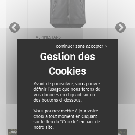
DAINESE
continuer sans accepter
TECH-AIR® 3 V2
Airbag SMAR
CUIR
499.00 
99.95 €
Avant de poursuivre, vous pouvez
noir
tan
définir l’usage que nous ferons de
vos données en cliquant sur un
des boutons ci-dessous.
Vous pourrez mettre à jour votre
choix à tout moment en cliquant
sur le lien du "Cookie" en haut de
notre site.