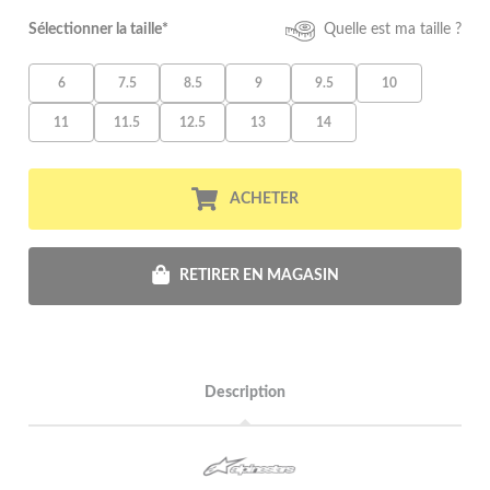
Sélectionner la taille*
Quelle est ma taille ?
6
7.5
8.5
9
9.5
10
11
11.5
12.5
13
14
ACHETER
RETIRER EN MAGASIN
Description