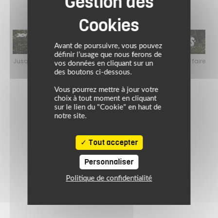
Avant de poursuivre, vous pouvez
définir l’usage que nous ferons de
ivale pour faire
Jusqu’au 24 août 2026, profitez de l’ambiance estivale pou
vos données en cliquant sur un
otard !
le plein de bons plans sur l’équipement motard !
des boutons ci-dessous.
Vous pourrez mettre à jour votre
choix à tout moment en cliquant
sur le lien du "Cookie" en haut de
notre site.
Tout accepter
Personnaliser
Politique de confidentialité