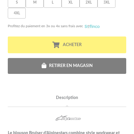
S
M
L
XL
2XL
3XL
4XL
Profitez du paiement en 3x ou 4x sans frais avec
ACHETER
RETIRER EN MAGASIN
Description
Le blouson Bruiser d’Alpinestars combine style workwear et