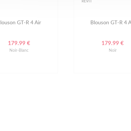
REVIT
louson GT-R 4 Air
Blouson Hyperspeed
Air
179.99 €
199.99 €
Noir
Noir-Blanc