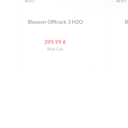
REVIT
REVIT
Blouson GT-R 4 Air
B
179.99 €
Noir-Blanc