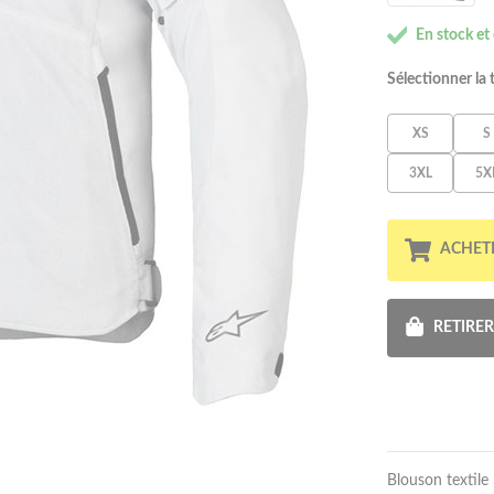
En stock et
Sélectionner la t
XS
S
3XL
5X
ACHET
RETIRE
Blouson textile