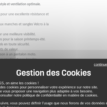
style et ventilation optimale.
pour une excellente résistance et
x manches et sangles Velcro à la
 une meilleure visibilité.
les pour la saison printemps-été.
s en toute sécurité.
ts de valeur.
uson à un pantalon moto.
ux coudes et aux épaules.
continue
 on aime les cookies !
 des cookies pour personnaliser votre expérience sur notre site.
de vous proposer une navigation plus adaptée à vos besoins.
O TEXTILE HOMME
ALPINESTARS
nsulter notre politique de confidentialité en matière de cookies.
uivre, vous pouvez définir l’usage que nous ferons de vos données e