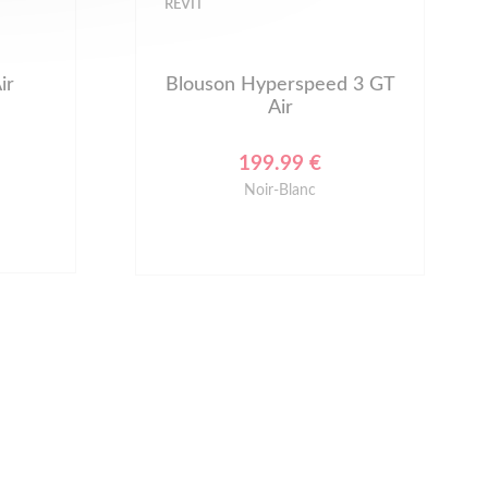
BLH
 3 GT
Blouson BE FRESH MAX
SIZE
99.95 €
NOIR