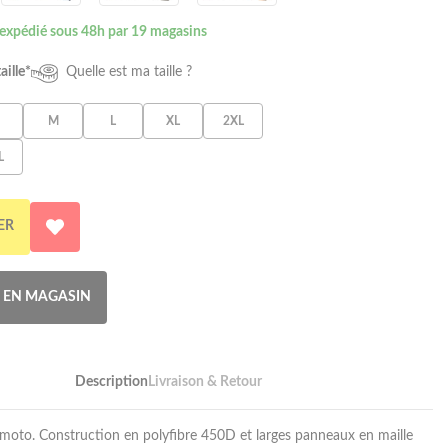
 expédié sous 48h par 19 magasins
aille*
Quelle est ma taille ?
M
L
XL
2XL
L
ER
R EN MAGASIN
Description
Livraison & Retour
 moto. Construction en polyfibre 450D et larges panneaux en maille