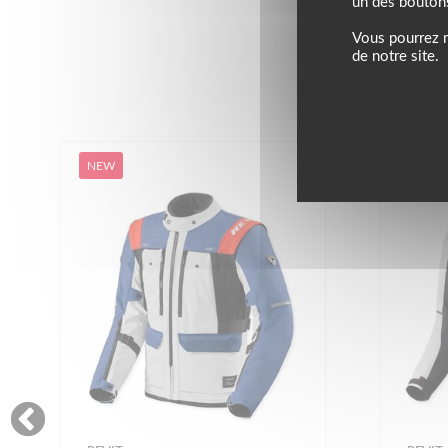
un des bouton
Vous pourrez m
de notre site.
NEW
NEW