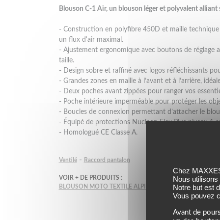
Blouson C-1 Air, un blouson léger et polyvalent alliant 
- Construction en polyfibre 450D et maille technique 
un flux d'air maximal.
- Ajustement ergonomique avec boutons de réglage au
taille.
- Design sobre et raffiné avec logos réfléchissants pour
- Grandes zones en maille à l’avant et à l’arrière, idéa
- Deux poches avant zippées pour ranger vos essentiel
- Poche intérieure imperméable pour protéger les obje
- Boucles de connexion permettant d’attacher le blo
- Équipé de protections Nucleon Flex Plus niveau 1 a
- Homologué CE Classe A.
-
Ventilé
Raccord pantalon
Chez MAXXESS,
VOIR + DE PRODUITS :
Nous utilisons
Notre but est 
BLOUSON MOTO TEXTILE ALPINESTARS
BLOUSON MOT
Vous pouvez co
Avant de pours