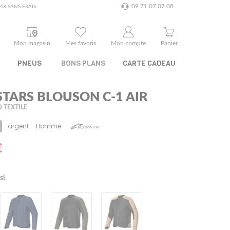
09 71 07 07 08
4X SANS FRAIS
Mon magasin
Mes favoris
Mon compte
Panier
PNEUS
BONS PLANS
CARTE CADEAU
STARS BLOUSON C-1 AIR
 TEXTILE
-
argent
Homme
€
si