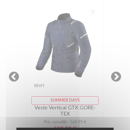
-32%
REVIT
PROMOS
Veste SAND 4 H2O
Prix conseillé : 499.99 €
339.99 €