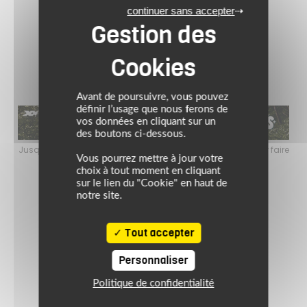
continuer sans accepter
Black-Black
Avant de poursuivre, vous pouvez
définir l’usage que nous ferons de
vos données en cliquant sur un
des boutons ci-dessous.
faire
Jusqu’au 24 août 2026, profitez de l’ambiance estivale pour faire
Jusq
Vous pourrez mettre à jour votre
le plein de bons plans sur l’équipement motard !
choix à tout moment en cliquant
sur le lien du "Cookie" en haut de
notre site.
Tout accepter
Personnaliser
Politique de confidentialité