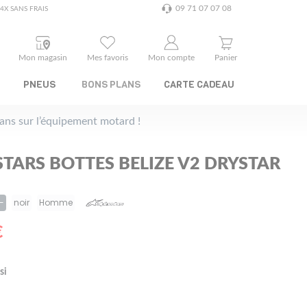
09 71 07 07 08
4X SANS FRAIS
Mon magasin
Mes favoris
Mon compte
Panier
PNEUS
BONS PLANS
CARTE CADEAU
plans sur l’équipement motard !
STARS BOTTES BELIZE V2 DRYSTAR
-
noir
Homme
€
si