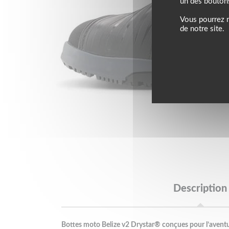
un des bouton
Vous pourrez m
de notre site.
Description
Bottes moto Belize v2 Drystar® conçues pour l’aventur