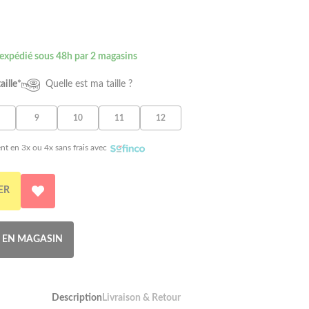
 expédié sous 48h par 2 magasins
aille*
Quelle est ma taille ?
9
10
11
12
nt en 3x ou 4x sans frais avec
ER
R EN MAGASIN
Description
Livraison & Retour