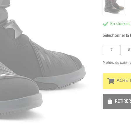
En stock et
Sélectionner la t
7
8
Profitez du paieme
ACHET
RETIRE