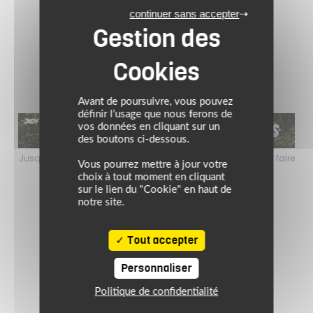
269.90 €
continuer sans accepter
BLACK/WHITE
Avant de poursuivre, vous pouvez
définir l’usage que nous ferons de
vos données en cliquant sur un
des boutons ci-dessous.
faire
Jusqu’au 24 août 2026, profitez de l’ambiance estivale pour faire
Jusq
Vous pourrez mettre à jour votre
le plein de bons plans sur l’équipement motard !
choix à tout moment en cliquant
sur le lien du "Cookie" en haut de
notre site.
Tout accepter
Personnaliser
Politique de confidentialité