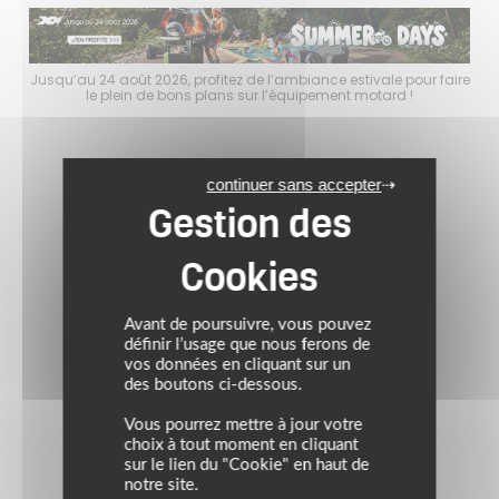
faire
Jusqu’au 24 août 2026, profitez de l’ambiance estivale pour faire
Jusq
le plein de bons plans sur l’équipement motard !
continuer sans accepter
Avant de poursuivre, vous pouvez
définir l’usage que nous ferons de
vos données en cliquant sur un
des boutons ci-dessous.
Vous pourrez mettre à jour votre
choix à tout moment en cliquant
sur le lien du "Cookie" en haut de
notre site.