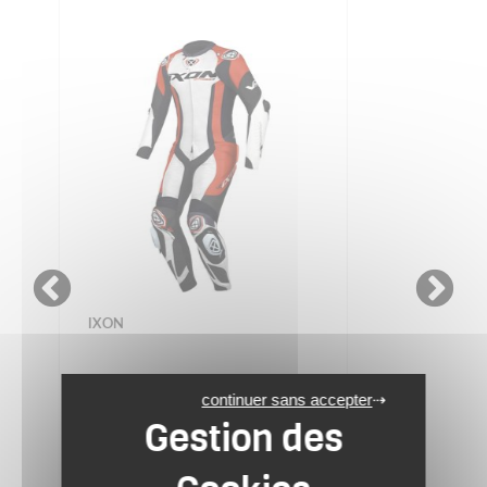
IXON
continuer sans accepter
Combinaison VORTEX 3
959.99 €