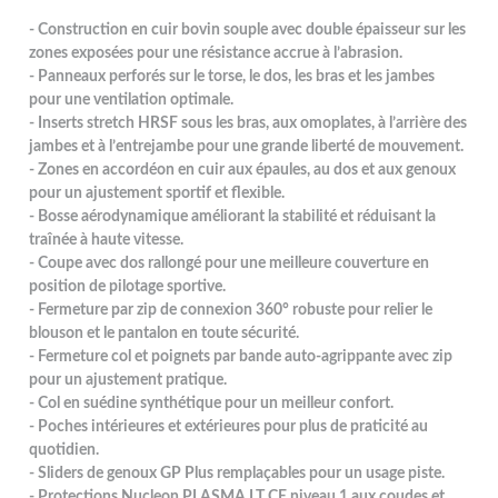
- Construction en cuir bovin souple avec double épaisseur sur les
zones exposées pour une résistance accrue à l’abrasion.
- Panneaux perforés sur le torse, le dos, les bras et les jambes
pour une ventilation optimale.
- Inserts stretch HRSF sous les bras, aux omoplates, à l’arrière des
jambes et à l’entrejambe pour une grande liberté de mouvement.
- Zones en accordéon en cuir aux épaules, au dos et aux genoux
pour un ajustement sportif et flexible.
- Bosse aérodynamique améliorant la stabilité et réduisant la
traînée à haute vitesse.
- Coupe avec dos rallongé pour une meilleure couverture en
position de pilotage sportive.
- Fermeture par zip de connexion 360° robuste pour relier le
blouson et le pantalon en toute sécurité.
- Fermeture col et poignets par bande auto-agrippante avec zip
pour un ajustement pratique.
- Col en suédine synthétique pour un meilleur confort.
- Poches intérieures et extérieures pour plus de praticité au
quotidien.
- Sliders de genoux GP Plus remplaçables pour un usage piste.
- Protections Nucleon PLASMA LT CE niveau 1 aux coudes et