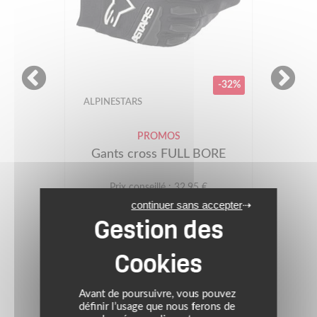
-32%
INESTARS
ALPINESTARS
PROMOS
ants cross FULL BORE
Gants c
Prix conseillé : 32.95 €
Prix con
22.41 €
2
continuer sans accepter
Noir
(1)
Avant de poursuivre, vous pouvez
définir l’usage que nous ferons de