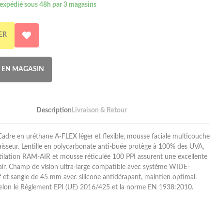
 expédié sous 48h par 3 magasins
ER
R EN MAGASIN
Description
Livraison & Retour
adre en uréthane A-FLEX léger et flexible, mousse faciale multicouche
sseur. Lentille en polycarbonate anti-buée protège à 100% des UVA,
ilation RAM-AIR et mousse réticulée 100 PPI assurent une excellente
l'air. Champ de vision ultra-large compatible avec système WIDE-
 et sangle de 45 mm avec silicone antidérapant, maintien optimal.
lon le Règlement EPI (UE) 2016/425 et la norme EN 1938:2010.