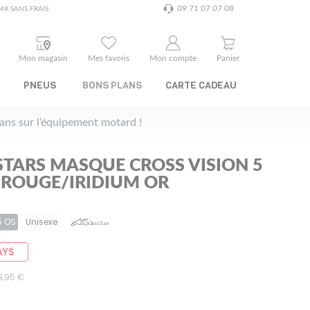
09 71 07 07 08
4X SANS FRAIS
Mon magasin
Mes favoris
Mon compte
Panier
PNEUS
BONS PLANS
CARTE CADEAU
plans sur l’équipement motard !
STARS MASQUE CROSS VISION 5
- ROUGE/IRIDIUM OR
5 OS
Unisexe
AYS
59,95 €