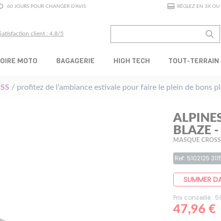
60 JOURS POUR CHANGER D'AVIS
RÉGLEZ EN 3X OU 
Satisfaction client : 4.8/5
OIRE MOTO
BAGAGERIE
HIGH TECH
TOUT-TERRAIN
SS
/ profitez de l’ambiance estivale pour faire le plein de bons 
ALPINE
BLAZE 
MASQUE CROSS
Ref: 5102125 311
SUMMER D
Prix conseillé : 
47,96 €