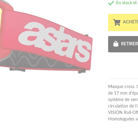
En stock et
ACHET
RETIRE
Masque cross. C
de 17 mm d'épai
système de vent
circulation de 
VISION Roll-Off
Homologuées se