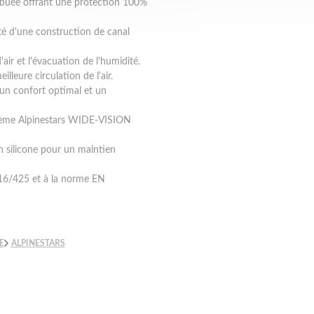
i-buée offrant une protection 100%
oté d'une construction de canal
air et l'évacuation de l'humidité.
leure circulation de l'air.
un confort optimal et un
stème Alpinestars WIDE-VISION
n silicone pour un maintien
16/425 et à la norme EN
E
ALPINESTARS