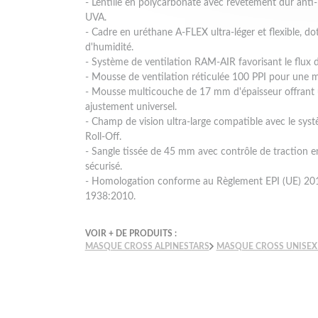
- Lentille en polycarbonate avec revêtement dur ant
UVA.
- Cadre en uréthane A-FLEX ultra-léger et flexible, d
d'humidité.
- Système de ventilation RAM-AIR favorisant le flux d'
- Mousse de ventilation réticulée 100 PPI pour une meil
- Mousse multicouche de 17 mm d'épaisseur offrant 
ajustement universel.
- Champ de vision ultra-large compatible avec le sy
Roll-Off.
- Sangle tissée de 45 mm avec contrôle de traction e
sécurisé.
- Homologation conforme au Règlement EPI (UE) 20
1938:2010.
VOIR + DE PRODUITS :
MASQUE CROSS ALPINESTARS
MASQUE CROSS UNISEX