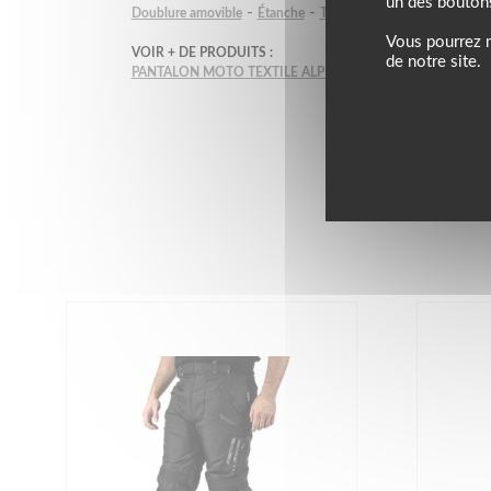
un des bouton
-
-
-
Doublure amovible
Étanche
Toutes saisons
Raccord blo
Vous pourrez m
VOIR + DE PRODUITS :
de notre site.
PANTALON MOTO TEXTILE ALPINESTARS
PANTALON MO