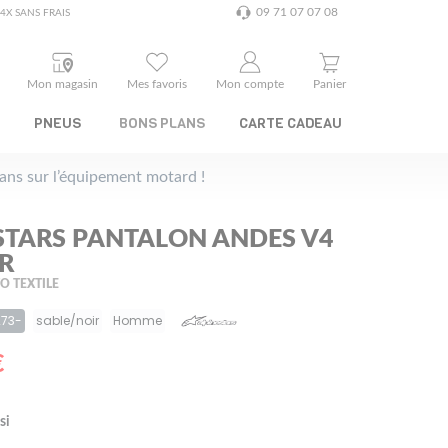
09 71 07 07 08
4X SANS FRAIS
Mon magasin
Mes favoris
Mon compte
Panier
PNEUS
BONS PLANS
CARTE CADEAU
plans sur l’équipement motard !
STARS PANTALON ANDES V4
R
 TEXTILE
273-
sable/noir
Homme
€
si