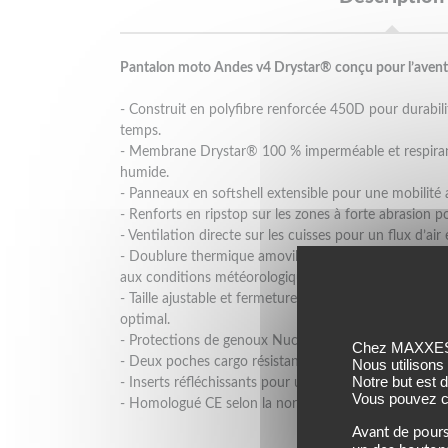
Pantalon moto Andes v4 Drystar® conçu pour l’aventure
- Construit en polyfibre renforcée 450D pour durabili
temps.
- Membrane Drystar® 100 % imperméable et respiran
humide.
- Panneaux en softshell extensible pour une mobilité 
- Renforts en ripstop sur les zones à forte abrasion po
- Ventilation directe sur les cuisses pour un flux d’air 
- Doublure thermique amovible (100g cuisses, 60g ja
aux conditions météorologiques.
- Taille ajustable et fermeture éclair de connexion v
optimal.
- Protections de genoux Nucleon Flex Plus CE Niveau 
Chez MAXXESS,
- Deux poches cargo résistantes à l’eau pour rangeme
Nous utilisons
Notre but est 
- Inserts réfléchissants pour une meilleure visibilité da
Vous pouvez co
- Homologué CE selon la norme CE-Catégorie II EN1
Avant de pours