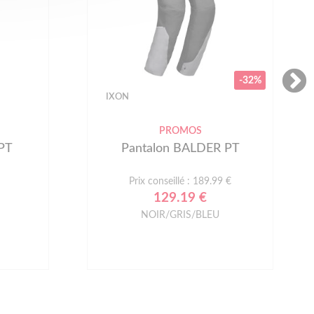
-32%
REVIT
 PT
Pantalon FACTOR 5 H2O -
STANDARD
 €
199.99 €
noir