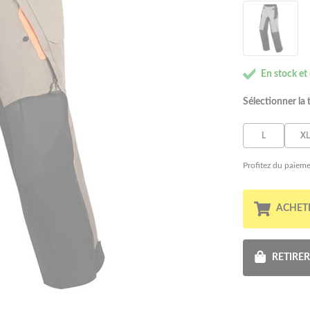
En stock et
Sélectionner la t
L
XL
Profitez du paieme
ACHET
RETIRE