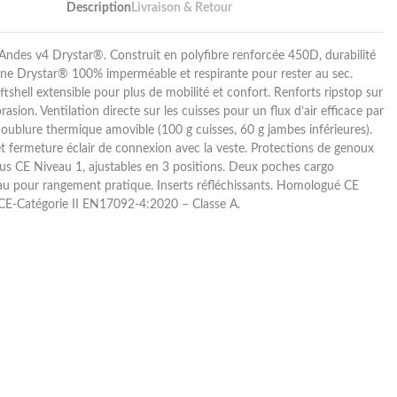
Description
Livraison & Retour
ndes v4 Drystar®. Construit en polyfibre renforcée 450D, durabilité
ne Drystar® 100% imperméable et respirante pour rester au sec.
tshell extensible pour plus de mobilité et confort. Renforts ripstop sur
rasion. Ventilation directe sur les cuisses pour un flux d’air efficace par
ublure thermique amovible (100 g cuisses, 60 g jambes inférieures).
 et fermeture éclair de connexion avec la veste. Protections de genoux
us CE Niveau 1, ajustables en 3 positions. Deux poches cargo
’eau pour rangement pratique. Inserts réfléchissants. Homologué CE
CE-Catégorie II EN17092-4:2020 – Classe A.