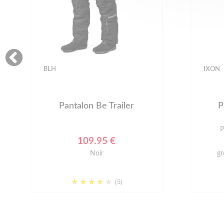
-50%
IXON
IXON
PROMOS
Pantalon VIDAR PT
P
Prix conseillé : 359.99 €
180.00 €
grege/vert tactique/rouge