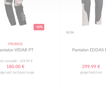
IXON
PROMOS
antalon EDDAS PT
Pantalon BALDER
Prix conseillé : 189.99
299.99 €
129.19 €
grege/kaki/noir
NOIR/GRIS/BLEU