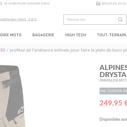
60 JOURS POUR CHANGER D'AVIS
RÉGLEZ EN 3X OU 
Satisfaction client : 4.8/5
OIRE MOTO
BAGAGERIE
HIGH TECH
TOUT-TERRAIN
SS
/ profitez de l’ambiance estivale pour faire le plein de bons 
ALPINE
DRYSTA
PANTALON MOTO
Ref: 3220526 9
249,95 
Disponibles aus