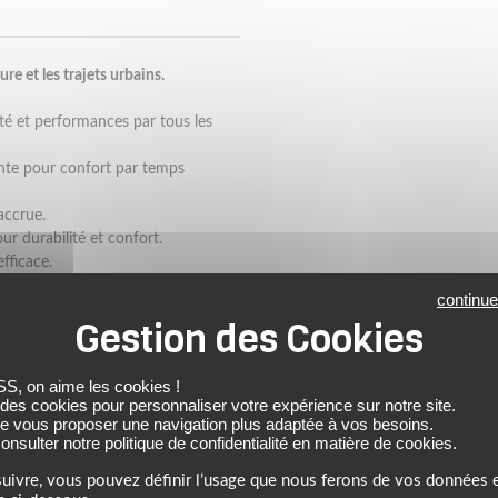
 et les trajets urbains.
té et performances par tous les
te pour confort par temps
accrue.
ur durabilité et confort.
efficace.
mbes inférieures) pour adaptation
continue
este-pantalon pour un ajustement
1, ajustables en 3 positions.
 on aime les cookies !
nt pratique.
 des cookies pour personnaliser votre expérience sur notre site.
de vous proposer une navigation plus adaptée à vos besoins.
ns l’obscurité.
nsulter notre politique de confidentialité en matière de cookies.
7092-4:2020 – Classe A.
uivre, vous pouvez définir l’usage que nous ferons de vos données e