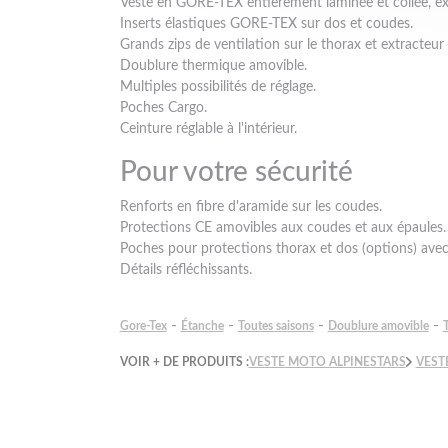
Veste en GORE-TEX entièrement laminée et collée, exce
Inserts élastiques GORE-TEX sur dos et coudes.
Grands zips de ventilation sur le thorax et extracteur 
Doublure thermique amovible.
Multiples possibilités de réglage.
Poches Cargo.
Ceinture réglable à l'intérieur.
Pour votre sécurité
Renforts en fibre d'aramide sur les coudes.
Protections CE amovibles aux coudes et aux épaules.
Poches pour protections thorax et dos (options) ave
Détails réfléchissants.
-
-
-
-
Gore-Tex
Étanche
Toutes saisons
Doublure amovible
T
VOIR + DE PRODUITS :
VESTE MOTO ALPINESTARS
VEST