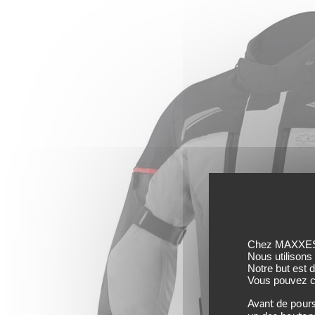
Chez MAXXESS,
Nous utilisons
Notre but est 
Vous pouvez co
Avant de pours