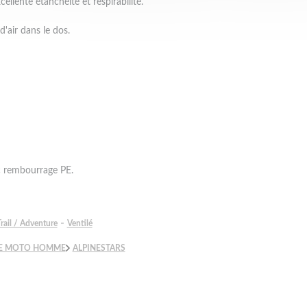
llente étanchéité et respirabilité.
d'air dans le dos.
c rembourrage PE.
-
rail / Adventure
Ventilé
E MOTO HOMME
ALPINESTARS