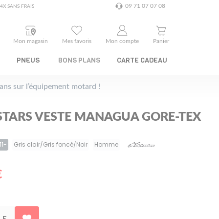
09 71 07 07 08
4X SANS FRAIS
Mon magasin
Mes favoris
Mon compte
Panier
PNEUS
BONS PLANS
CARTE CADEAU
plans sur l’équipement motard !
STARS VESTE MANAGUA GORE-TEX
11-
Gris clair/Gris foncé/Noir
Homme
€
LE