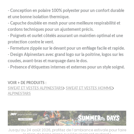
- Conception en polaire 100% polyester pour un confort durable
et une bonne isolation thermique.
- Capuche doublée en mesh pour une meilleure respirabilité et
cordons techniques pour un ajustement précis.
- Poignets et ourlet côtelés assurant un maintien optimal et une
protection contre le vent.
- Fermeture zippée sur le devant pour un enfilage facile et rapide.
- Design Alpinestars avec grand logo sur la poitrine, logos sur les
coudes, avant-bras et marquage dans le dos.
- Présence d’étiquettes internes et externes pour un style soigné.
VOIR + DE PRODUITS :
SWEAT ET VESTES ALPINESTARS
SWEAT ET VESTES HOMME
ALPINESTARS
faire
Jusqu’au 24 août 2026, profitez de l’ambiance estivale pour faire
Jusq