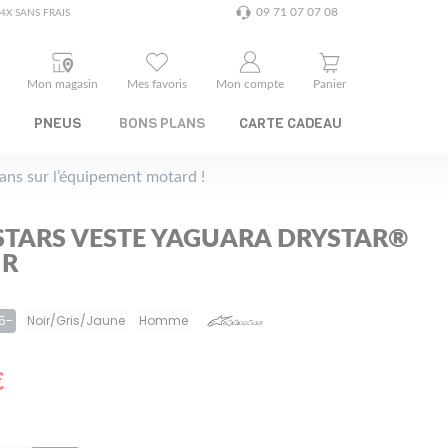
09 71 07 07 08
4X SANS FRAIS
Mon magasin
Mes favoris
Mon compte
Panier
PNEUS
BONS PLANS
CARTE CADEAU
plans sur l’équipement motard !
STARS VESTE YAGUARA DRYSTAR®
IR
15-
Noir/Gris/Jaune
Homme
€