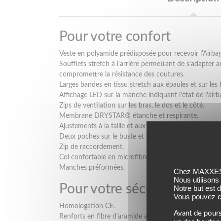
Pour votre confort
Veste en polyamide prédisposée pour recevoir l'Airbag
Soufflets stretch à l'arrière permettant de s'adapter 
compromettre la résistance des coutures.
Larges bandes en tissu stretch aux épaules et sur les 
Affichage LED sur la manche indiquant l'état de l'airb
Zips de ventilation sur les bras, le dos et le côté.
Membrane DRYSTAR® étanche et respirante.
Ajustements à la taille et aux manches.
Deux poches sur le buste et une poche imperméable.
Zip de raccordement.
Col confortable en microfibre et tissu 3D.
Manches préformées.
Chez MAXXESS,
Nous utilisons
Pour votre sécurité
Notre but est 
Vous pouvez co
Homologation CE.
Avant de pours
Renforts en fibre d'aramide aux épaules.