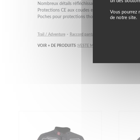
un des bouton
Nombreux détails réfléchissants.
Protections CE aux coudes et aux épaules.
Vous pourrez m
Poches pour protections thorax et dorsale (options).
de notre site.
-
-
-
Trail / Adventure
Raccord pantalon
Toutes saisons
Doub
VOIR + DE PRODUITS :
VESTE MOTO ALPINESTARS
VEST