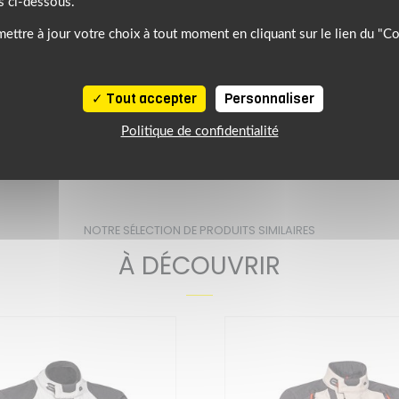
s ci-dessous.
ettre à jour votre choix à tout moment en cliquant sur le lien du "C
-
-
Tout accepter
Personnaliser
lure amovible
Étanche
Ventilé
E MOTO HOMME
ALPINESTARS
Politique de confidentialité
NOTRE SÉLECTION DE PRODUITS SIMILAIRES
À DÉCOUVRIR