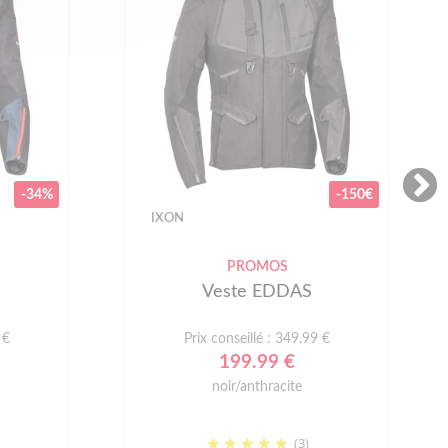
-34%
-150€
IXON
PROMOS
Veste EDDAS
 €
Prix conseillé : 349.99 €
199.99 €
noir/anthracite
(3)