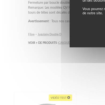
un des bouton
Fermeture par boucle double D pour une sécurité ren
Remarque: Les modèles QV PRO disposent d'une taille
Vous pourrez m
tours de têtes sont décalés d'une taille à partir du L.
de notre site.
Avertissement
: Tous nos casques sont livrés avec un 
-
Fibre
Jugulaire Double D
VOIR + DE PRODUITS :
CASQUE INTÉGRAL ARAI
CASQUE
VIDÉO TEST