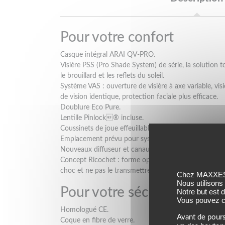
Pour votre confort
Casque intégral ARAI QV-PRO.
Visière PSS (Pro Shade System) de série, la solution 
le brouillard et les reflets du soleil.
Système VAS : ouverture de visière à axe variable, v
de vision identique, protection faciale plus efficace.
Doublure Eco Pure.
Lentille Pinlock® incluse.
Coussinets de joue effeuillables : maintien ajustable.
Emplacement prévu pour système de communication
Nouveaux diffuseur et canaux d’air intégrés.
Concept Ricochet : forme optimisée pour glisser sur le
choc et ne pas le transmettre au pilote.
Chez MAXXESS,
Nous utilisons
Pour votre sécurité
Notre but est 
Vous pouvez co
Homologué CE.
Avant de pours
Coque en fibre de verre.