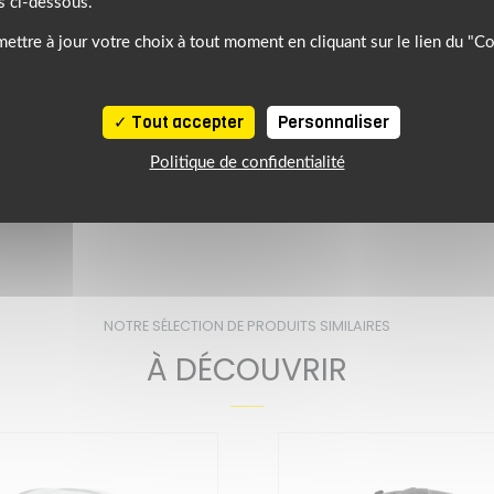
s ci-dessous.
forcée.
 de calotte supplémentaire, les
ettre à jour votre choix à tout moment en cliquant sur le lien du "C
écran incolore de série
Tout accepter
Personnaliser
Politique de confidentialité
 INTÉGRAL UNISEXE
ARAI
NOTRE SÉLECTION DE PRODUITS SIMILAIRES
À DÉCOUVRIR