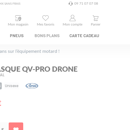
09 71 07 07 08
4X SANS FRAIS
Mon magasin
Mes favoris
Mon compte
Panier
PNEUS
BONS PLANS
CARTE CADEAU
plans sur l’équipement motard !
ASQUE QV-PRO DRONE
RAL
5
Unisexe
€
LE