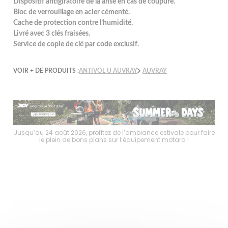
Dispositif antigiratoire de la anse en cas de coupure.
Bloc de verrouillage en acier cémenté.
Cache de protection contre l’humidité.
Livré avec 3 clés fraisées.
Service de copie de clé par code exclusif.
VOIR + DE PRODUITS :
ANTIVOL U AUVRAY
AUVRAY
faire
Jusqu’au 24 août 2026, profitez de l’ambiance estivale pour faire
Jusq
le plein de bons plans sur l’équipement motard !