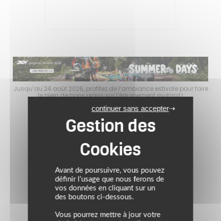
faire
Jusqu’au 24 août 2026, profitez de l’ambiance estivale pour faire
Jusq
le plein de bons plans sur l’équipement motard !
continuer sans accepter
Avant de poursuivre, vous pouvez
définir l’usage que nous ferons de
vos données en cliquant sur un
des boutons ci-dessous.
Vous pourrez mettre à jour votre