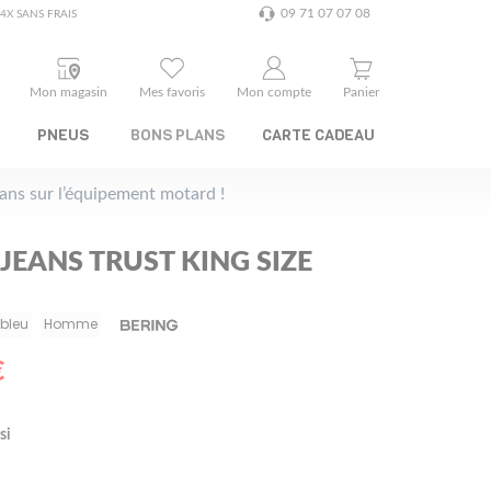
09 71 07 07 08
4X SANS FRAIS
Mon magasin
Mes favoris
Mon compte
Panier
PNEUS
BONS PLANS
CARTE CADEAU
plans sur l’équipement motard !
JEANS TRUST KING SIZE
bleu
Homme
€
si