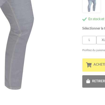
En stock et
Sélectionner la t
L
XL
Profitez du paieme
ACHET
RETIRE