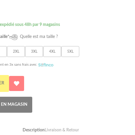
 expédié sous 48h par 9 magasins
aille*
Quelle est ma taille ?
2XL
3XL
4XL
5XL
nt en 3x sans frais avec
ER
R EN MAGASIN
Description
Livraison & Retour