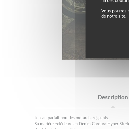
un des bouton
Vous pourrez m
de notre site.
Description
Le jean parfait pour les motards exigeants.
Sa matière extérieure en Denim Cordura Hyper Stret