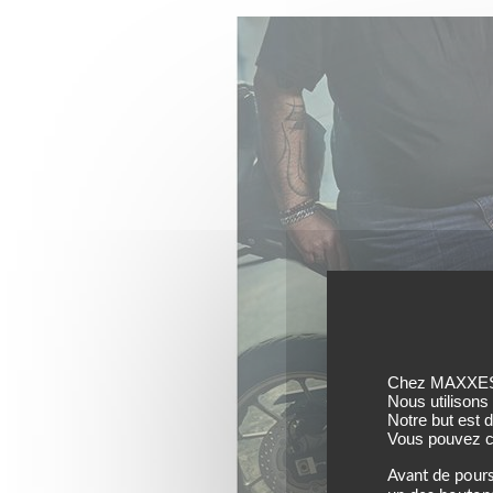
Chez MAXXESS,
Nous utilisons
Notre but est 
Vous pouvez co
Avant de pours