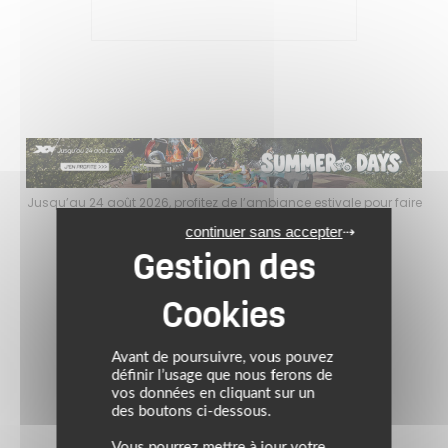
faire
Jusqu’au 24 août 2026, profitez de l’ambiance estivale pour faire
Jusq
le plein de bons plans sur l’équipement motard !
continuer sans accepter
Avant de poursuivre, vous pouvez
définir l’usage que nous ferons de
vos données en cliquant sur un
des boutons ci-dessous.
Vous pourrez mettre à jour votre