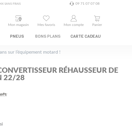
09 71 07 07 08
4X SANS FRAIS
Mon magasin
Mes favoris
Mon compte
Panier
PNEUS
BONS PLANS
CARTE CADEAU
plans sur l’équipement motard !
CONVERTISSEUR RÉHAUSSEUR DE
 22/28
si