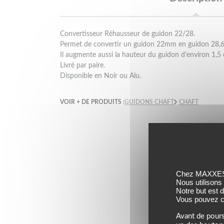
Convertisseur Réhausseur de guidon 22/28.
Permet de convertir un guidon 22mm en guidon 28
Il augmente aussi la hauteur du guidon d'environ 1,5
Livré par paire.
Disponible en Noir ou Alu.
VOIR + DE PRODUITS :
GUIDONS CHAFT
CHAFT
Chez MAXXESS,
Nous utilisons
Notre but est 
Vous pouvez co
Avant de pours