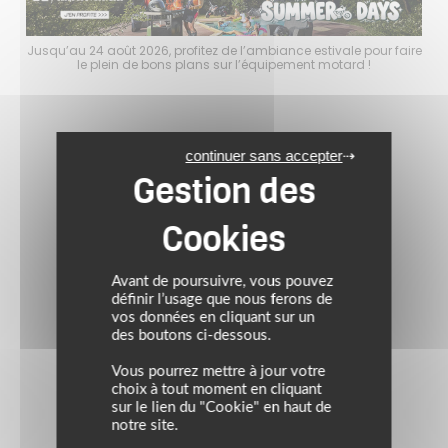
faire
Jusqu’au 24 août 2026, profitez de l’ambiance estivale pour faire
Jusq
le plein de bons plans sur l’équipement motard !
continuer sans accepter
Avant de poursuivre, vous pouvez
définir l’usage que nous ferons de
vos données en cliquant sur un
des boutons ci-dessous.
Vous pourrez mettre à jour votre
choix à tout moment en cliquant
sur le lien du "Cookie" en haut de
notre site.