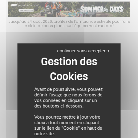
faire
Jusqu’au 24 août 2026, profitez de l’ambiance estivale pour faire
Jusq
le plein de bons plans sur l’équipement motard !
continuer sans accepter
Avant de poursuivre, vous pouvez
définir l’usage que nous ferons de
vos données en cliquant sur un
des boutons ci-dessous.
Vous pourrez mettre à jour votre
choix à tout moment en cliquant
sur le lien du "Cookie" en haut de
notre site.