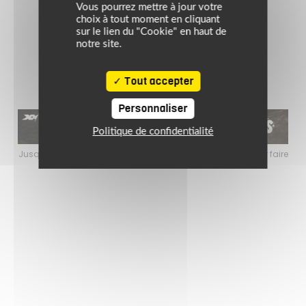
449.99 €
Vous pourrez mettre à jour votre
noir/blanc
choix à tout moment en cliquant
sur le lien du "Cookie" en haut de
notre site.
Tout accepter
Personnaliser
Politique de confidentialité
faire
Jusqu’au 24 août 2026, profitez de l’ambiance estivale pour faire
Jusq
le plein de bons plans sur l’équipement motard !