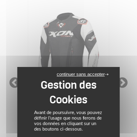
continuer sans accepter
IXON
SUMMER DAYS
Avant de poursuivre, vous pouvez
Blouson VORTEX 3 JKT
définir l’usage que nous ferons de
vos données en cliquant sur un
des boutons ci-dessous.
Prix conseillé : 499.99 €