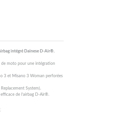
’airbag intégré Dainese D-Air®.
 de moto pour une intégration
ano 3 et Misano 3 Woman perforées
t Replacement System).
fficace de l’airbag D-Air®.
E