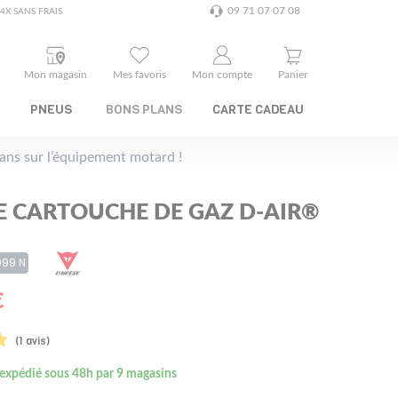
09 71 07 07 08
4X SANS FRAIS
Mon magasin
Mes favoris
Mon compte
Panier
PNEUS
BONS PLANS
CARTE CADEAU
plans sur l’équipement motard !
E CARTOUCHE DE GAZ D-AIR®
999 N
€
(1 avis)
 expédié sous 48h par 9 magasins