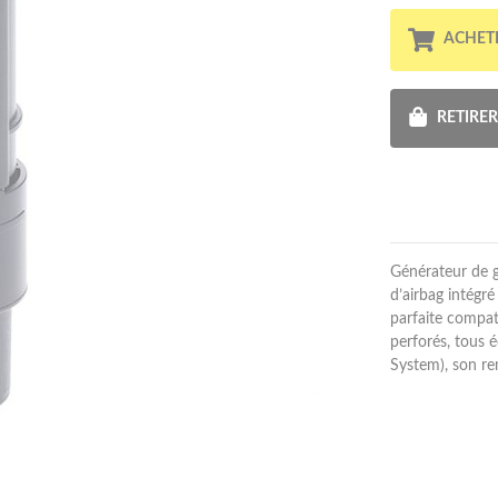
ACHET
RETIRE
Générateur de g
d’airbag intégr
parfaite compat
perforés, tous
System), son re