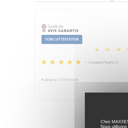
VOIR L’ATTESTATION
1
2
3
—
Canete Pedro C.
.
Publié le 17/06/2026
Chez MAXXESS,
Nous utilisons