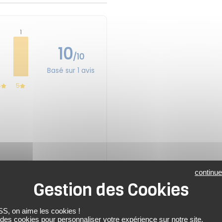
1
10
/10
Basé sur 1 avis
4
5
continue
 on aime les cookies !
 des cookies pour personnaliser votre expérience sur notre site.