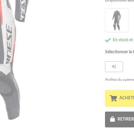
Disponibles aus
En stock et
Sélectionner la t
42
Profitez du paieme
ACHET
RETIRE