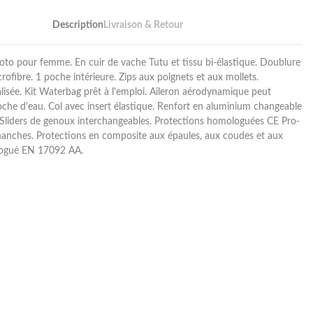
Description
Livraison & Retour
o pour femme. En cuir de vache Tutu et tissu bi-élastique. Doublure
rofibre. 1 poche intérieure. Zips aux poignets et aux mollets.
alisée. Kit Waterbag prêt à l'emploi. Aileron aérodynamique peut
poche d'eau. Col avec insert élastique. Renfort en aluminium changeable
. Sliders de genoux interchangeables. Protections homologuées CE Pro-
anches. Protections en composite aux épaules, aux coudes et aux
ogué EN 17092 AA.