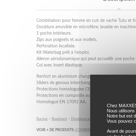
Combinaison pour femme en cuir de vache Tutu et tis
Doublure amovible en microfibre, lavable en machine
1 poche intérieure.
Zips aux poignets et aux mollets.
Perforation localisée.
Kit Waterbag prêt à l'emploi.
Aileron aérodynamique qui peut accueillir une poche 
Col avec insert élastique.
Renfort en aluminium changeable sur les épaules.
Sliders de genoux interchangeables.
Protections homologuées CE Pro-Shape 2.0 aux hanc
Protections en composite au épaules, au coudes et a
Homologué EN 17092 AA.
Chez MAXXESS,
Nous utilisons
Notre but est 
-
-
-
Racing
Respirant
Doublure amovible
Ventilé
Vous pouvez co
VOIR + DE PRODUITS :
COMBINAISON CUIR DAINESE
CO
Avant de pours