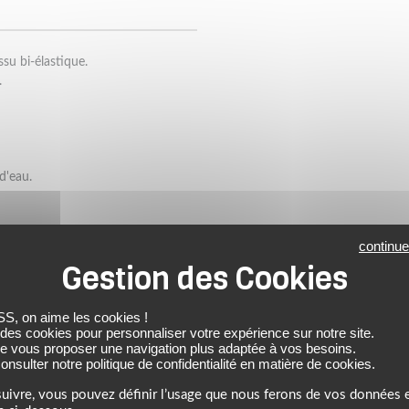
su bi-élastique.
.
d'eau.
continue
hes.
ux genoux.
 on aime les cookies !
 des cookies pour personnaliser votre expérience sur notre site.
de vous proposer une navigation plus adaptée à vos besoins.
nsulter notre politique de confidentialité en matière de cookies.
MBINAISON CUIR FEMME
DAINESE
uivre, vous pouvez définir l’usage que nous ferons de vos données e