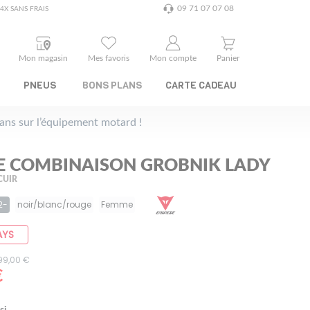
09 71 07 07 08
4X SANS FRAIS
Mon magasin
Mes favoris
Mon compte
Panier
PNEUS
BONS PLANS
CARTE CADEAU
plans sur l’équipement motard !
E COMBINAISON GROBNIK LADY
CUIR
2-
noir/blanc/rouge
Femme
AYS
999,00 €
€