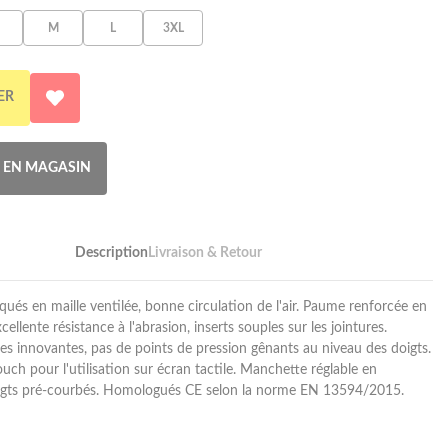
M
L
3XL
ER
R EN MAGASIN
Description
Livraison & Retour
qués en maille ventilée, bonne circulation de l'air. Paume renforcée en
ellente résistance à l'abrasion, inserts souples sur les jointures.
les innovantes, pas de points de pression gênants au niveau des doigts.
uch pour l'utilisation sur écran tactile. Manchette réglable en
igts pré-courbés. Homologués CE selon la norme EN 13594/2015.