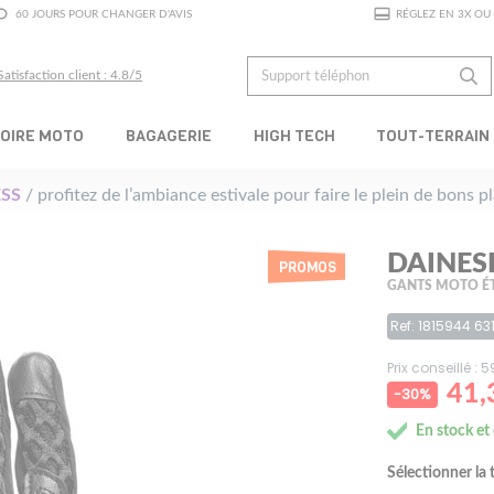
60 JOURS POUR CHANGER D'AVIS
RÉGLEZ EN 3X OU 
Satisfaction client : 4.8/5
OIRE MOTO
BAGAGERIE
HIGH TECH
TOUT-TERRAIN
SS
/ profitez de l’ambiance estivale pour faire le plein de bons 
DAINES
PROMOS
GANTS MOTO É
Ref: 1815944 63
Prix conseillé : 
41,
-30%
En stock et
Sélectionner la t