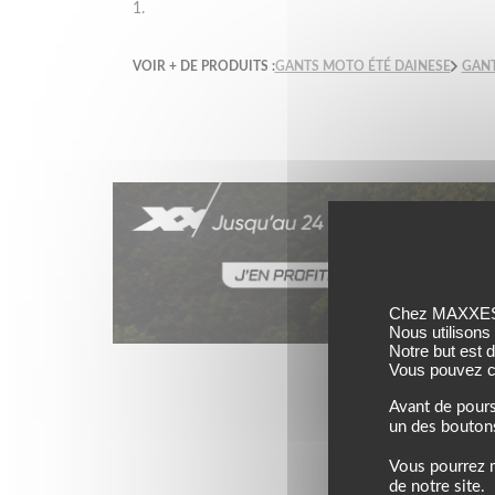
1.
VOIR + DE PRODUITS :
GANTS MOTO ÉTÉ DAINESE
GANT
Chez MAXXESS,
Nous utilisons
Notre but est 
Jusqu’au 24 août 202
Vous pouvez co
Avant de pours
un des bouton
Vous pourrez m
de notre site.