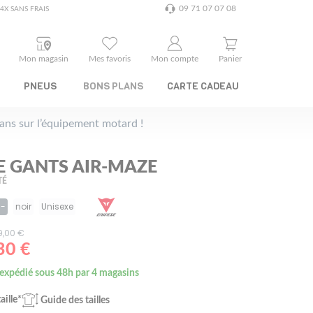
09 71 07 07 08
4X SANS FRAIS
Mon magasin
Mes favoris
Mon compte
Panier
PNEUS
BONS PLANS
CARTE CADEAU
plans sur l’équipement motard !
E GANTS AIR-MAZE
TÉ
1-
noir
Unisexe
59,00 €
30 €
 expédié sous 48h par 4 magasins
aille*
Guide des tailles