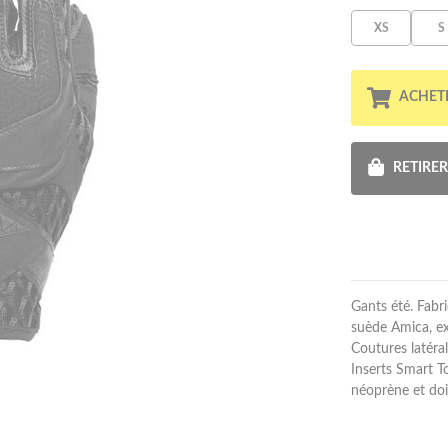
XS
S
ACHET
RETIRE
Gants été. Fabri
suède Amica, exc
Coutures latéra
Inserts Smart To
néoprène et do