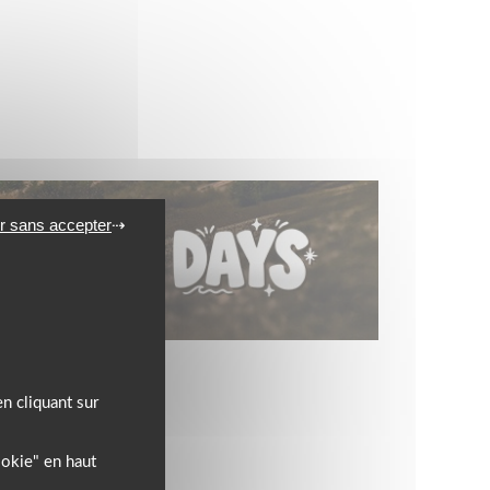
r sans accepter
l’équipement motard !
n cliquant sur
ookie" en haut