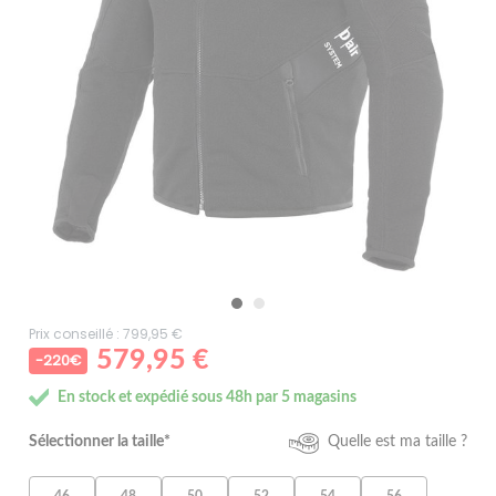
Prix conseillé : 799,95 €
579,95 €
-220€
En stock et expédié sous 48h par 5 magasins
Sélectionner la taille*
Quelle est ma taille ?
46
48
50
52
54
56