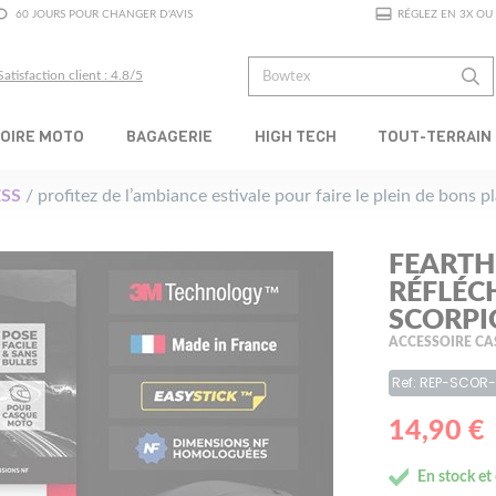
60 JOURS POUR CHANGER D'AVIS
RÉGLEZ EN 3X OU 
Satisfaction client : 4.8/5
OIRE MOTO
BAGAGERIE
HIGH TECH
TOUT-TERRAIN
SS
/ profitez de l’ambiance estivale pour faire le plein de bons 
FEARTH
RÉFLÉC
SCORPI
ACCESSOIRE C
Ref: REP-SCOR
14,90 €
En stock et