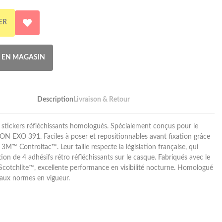
ER
R EN MAGASIN
Description
Livraison & Retour
stickers réfléchissants homologués. Spécialement conçus pour le
 EXO 391. Faciles à poser et repositionnables avant fixation grâce
 3M™ Controltac™. Leur taille respecte la législation française, qui
ion de 4 adhésifs rétro réfléchissants sur le casque. Fabriqués avec le
otchlite™, excellente performance en visibilité nocturne. Homologué
ux normes en vigueur.