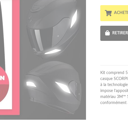
ACHET
RETIRE
Kit comprend 5 
casque SCORPION
à la technologie
impose l’apposit
matériau 3M™ Sc
conformément a