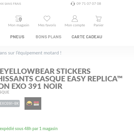
09 71 07 07 08
4X SANS FRAIS
Mon magasin
Mes favoris
Mon compte
Panier
PNEUS
BONS PLANS
CARTE CADEAU
plans sur l’équipement motard !
EYELLOWBEAR STICKERS
HISSANTS CASQUE EASY REPLICA™
ON EXO 391 NOIR
ASQUE
-EXO391-BK
 expédié sous 48h par 1 magasin