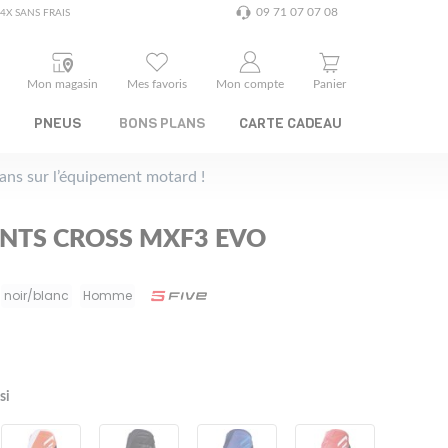
09 71 07 07 08
4X SANS FRAIS
Mon magasin
Mes favoris
Mon compte
Panier
PNEUS
BONS PLANS
CARTE CADEAU
plans sur l’équipement motard !
ANTS CROSS MXF3 EVO
noir/blanc
Homme
si