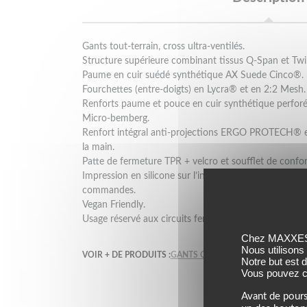
Gants tout-terrain, cross ultra-ventilés.
Structure supérieure combinant tissus Q-Span et Twil
Paume en cuir suédé synthétique AX Suede Cinco®.
Fourchettes (entre-doigts) en Lycra® et en 2:2 Mesh.
Renforts paume et pouce en cuir synthétique perforé
Micro-bemberg.
Renfort intégral anti-projections ERGO PROTECH® en
la main.
Patte de fermeture TPR + velcro et soufflet de confo
Impression en silicone sur l’index et le majeur pour 
commandes.
Vegan Friendly.
Usage réservé aux circuits fermés.
Chez MAXXESS,
Nous utilisons
VOIR + DE PRODUITS :
GANTS CROSS FIVE
GANTS CRO
Notre but est 
Vous pouvez co
Avant de pours