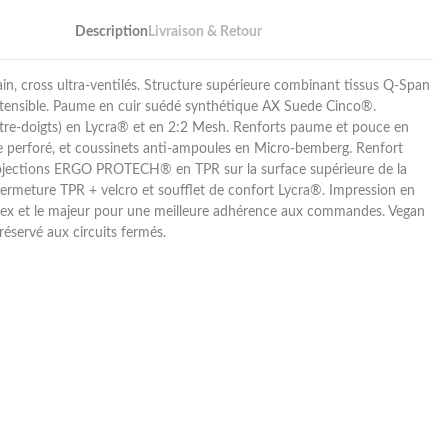
Description
Livraison & Retour
ain, cross ultra-ventilés. Structure supérieure combinant tissus Q-Span
xtensible. Paume en cuir suédé synthétique AX Suede Cinco®.
tre-doigts) en Lycra® et en 2:2 Mesh. Renforts paume et pouce en
e perforé, et coussinets anti-ampoules en Micro-bemberg. Renfort
rojections ERGO PROTECH® en TPR sur la surface supérieure de la
fermeture TPR + velcro et soufflet de confort Lycra®. Impression en
index et le majeur pour une meilleure adhérence aux commandes. Vegan
réservé aux circuits fermés.