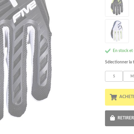
En stock et
Sélectionner la t
S
M
ACHET
RETIRE