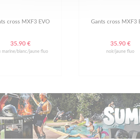
ts cross MXF3 EVO
Gants cross MXF3
35.90 €
35.90 €
u marine/blanc/jaune fluo
noir/jaune fluo