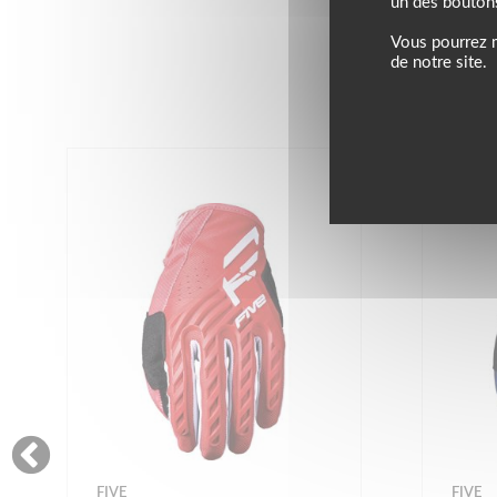
un des bouton
Vous pourrez m
de notre site.
FIVE
FIVE