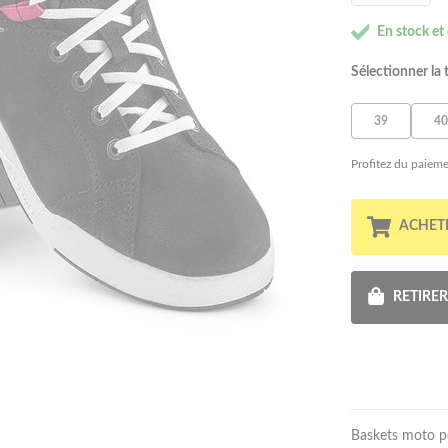
En stock et
Sélectionner la t
39
40
Profitez du paieme
ACHET
RETIRE
Baskets moto po