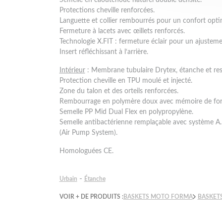
Protections cheville renforcées.
Languette et collier rembourrés pour un confort opti
Fermeture à lacets avec œillets renforcés.
Technologie X.FIT : fermeture éclair pour un ajustemen
Insert réfléchissant à l‘arrière.
Intérieur
: Membrane tubulaire Drytex, étanche et res
Protection cheville en TPU moulé et injecté.
Zone du talon et des orteils renforcées.
Rembourrage en polymère doux avec mémoire de fo
Semelle PP Mid Dual Flex en polypropylène.
Semelle antibactérienne remplaçable avec système A.
(Air Pump System).
Homologuées CE.
-
Urbain
Étanche
VOIR + DE PRODUITS :
BASKETS MOTO FORMA
BASKET