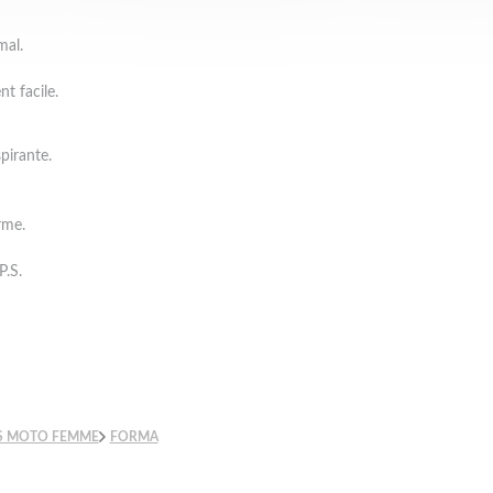
mal.
t facile.
pirante.
rme.
P.S.
S MOTO FEMME
FORMA