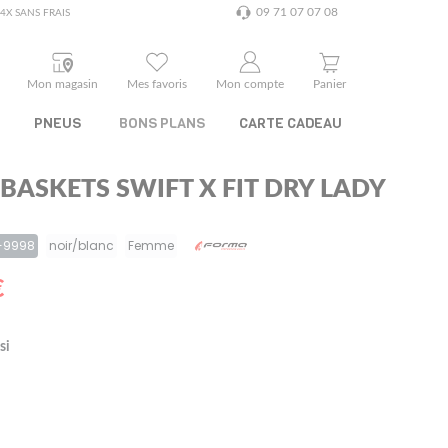
09 71 07 07 08
4X SANS FRAIS
Mon magasin
Mes favoris
Mon compte
Panier
PNEUS
BONS PLANS
CARTE CADEAU
BASKETS SWIFT X FIT DRY LADY
-9998
noir/blanc
Femme
€
si