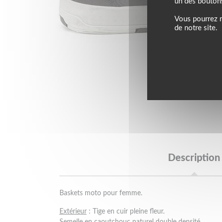
un des bouton
Vous pourrez m
de notre site.
Description
Baskets moto pour femme.
Extérieur
: Tige en cuir pleine fleur.
Semelle en caoutchouc naturel double densité.