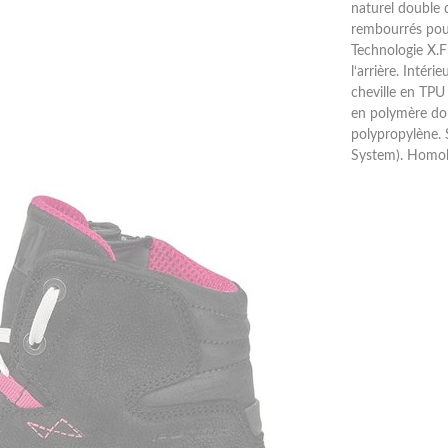
naturel double d
rembourrés pour
Technologie X.FI
l‘arrière. Intér
cheville en TPU
en polymère do
polypropylène. 
System). Homol