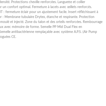
ensité. Protections cheville renforcées. Languette et collier
 un confort optimal. Fermeture à lacets avec œillets renforcés.
T : fermeture éclair pour un ajustement facile. Insert réfléchissant à
ieur : Membrane tubulaire Drytex, étanche et respirante. Protection
 moulé et injecté. Zone du talon et des orteils renforcées. Rembourrage
ux avec mémoire de forme. Semelle PP Mid Dual Flex en
Semelle antibactérienne remplaçable avec système A.P.S. (Air Pump
oguées CE.