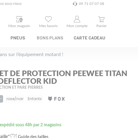
09 71 07 07 08
4X SANS FRAIS
Mon magasin
Mes favoris
Mon compte
Panier
PNEUS
BONS PLANS
CARTE CADEAU
plans sur l’équipement motard !
LET DE PROTECTION PEEWEE TITAN
DEFLECTOR KID
CTION ET PARE PIERRES
5-
rose/noir
Enfants
 expédié sous 48h par 2 magasins
aille*
Guide des tailles