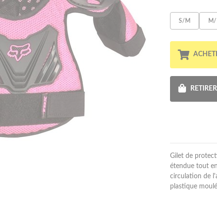
S/M
M/
ACHET
RETIRE
Gilet de protec
étendue tout en
circulation de l
plastique moulé