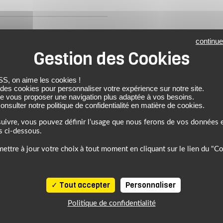
ffrent une couverture étendue tout
continue
ise une bonne circulation de l'air.
les assurent un ajustement facile.
njection et des coussinets de
 on aime les cookies !
ction renforcée.
 des cookies pour personnaliser votre expérience sur notre site.
de vous proposer une navigation plus adaptée à vos besoins.
nsulter notre politique de confidentialité en matière de cookies.
uivre, vous pouvez définir l’usage que nous ferons de vos données e
s ci-dessous.
ettre à jour votre choix à tout moment en cliquant sur le lien du "C
Tout accepter
Personnaliser
Politique de confidentialité