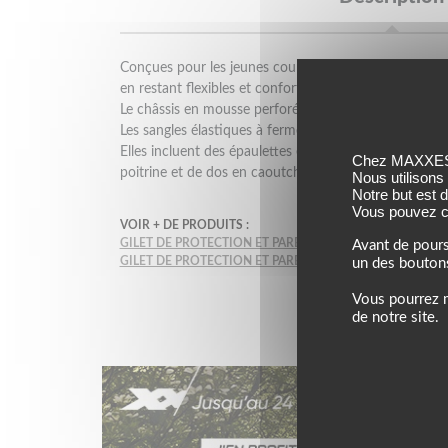
Conçues pour les jeunes coureurs, ces protections o
en restant flexibles et confortables.
Le châssis en mousse perforée épouse le corps et favor
Les sangles élastiques à fermeture à crochets et bouc
Elles incluent des épaulettes en plastique moulé par i
Chez MAXXESS,
poitrine et de dos en caoutchouc dur pour une prote
Nous utilisons
Notre but est 
Vous pouvez co
VOIR + DE PRODUITS :
GILET DE PROTECTION ET PARE PIERRES FOX
Avant de pours
GILET DE PROTECTION ET PARE PIERRES ENFANTS
FOX
un des bouton
Vous pourrez m
de notre site.