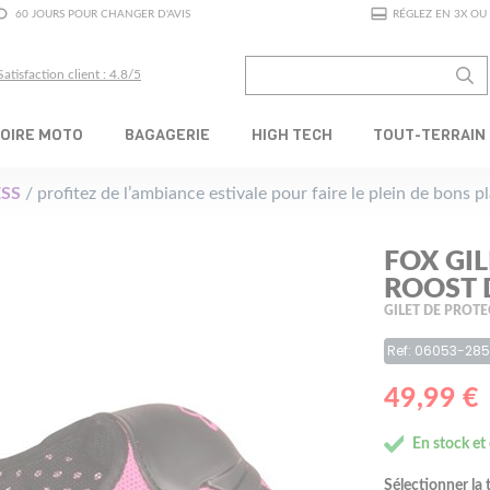
60 JOURS POUR CHANGER D'AVIS
RÉGLEZ EN 3X OU 
Satisfaction client : 4.8/5
OIRE MOTO
BAGAGERIE
HIGH TECH
TOUT-TERRAIN
SS
/ profitez de l’ambiance estivale pour faire le plein de bons 
FOX GI
ROOST 
GILET DE PROTE
Ref: 06053-28
49,99 €
En stock et
Sélectionner la t