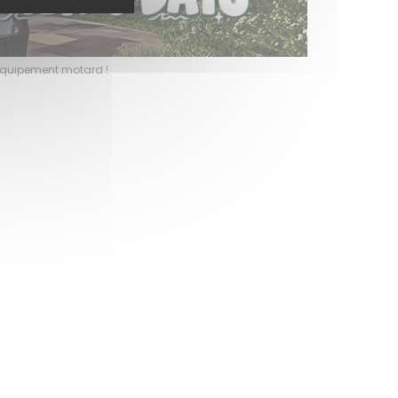
ût 2026, profitez de l’ambiance estivale pour faire le plein de bons plans