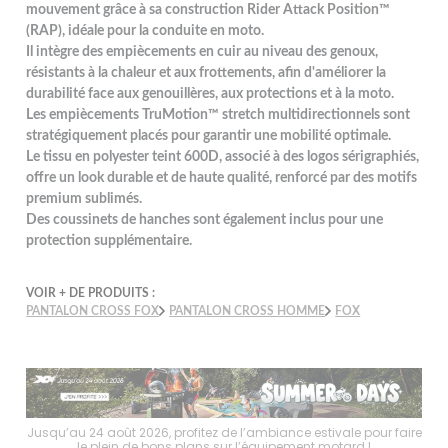
mouvement grâce à sa construction Rider Attack Position™
(RAP), idéale pour la conduite en moto.
Il intègre des empiècements en cuir au niveau des genoux,
résistants à la chaleur et aux frottements, afin d'améliorer la
durabilité face aux genouillères, aux protections et à la moto.
Les empiècements TruMotion™ stretch multidirectionnels sont
stratégiquement placés pour garantir une mobilité optimale.
Le tissu en polyester teint 600D, associé à des logos sérigraphiés,
offre un look durable et de haute qualité, renforcé par des motifs
premium sublimés.
Des coussinets de hanches sont également inclus pour une
protection supplémentaire.
VOIR + DE PRODUITS :
PANTALON CROSS FOX
PANTALON CROSS HOMME
FOX
faire
Jusqu’au 24 août 2026, profitez de l’ambiance estivale pour faire
Jusq
le plein de bons plans sur l’équipement motard !