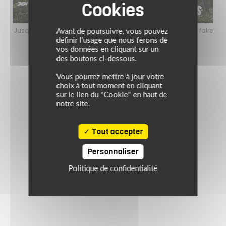
faire
Jusqu’au 24 août 2026, profitez de l’ambiance estivale pour faire
Jusq
Avant de poursuivre, vous pouvez
le plein de bons plans sur l’équipement motard !
définir l’usage que nous ferons de
vos données en cliquant sur un
des boutons ci-dessous.
Vous pourrez mettre à jour votre
choix à tout moment en cliquant
sur le lien du "Cookie" en haut de
notre site.
Tout accepter
Personnaliser
Politique de confidentialité