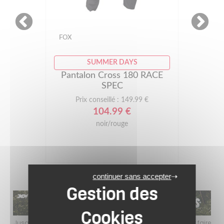
FOX
SUMMER DAYS
Pantalon Cross 180 RACE
SPEC
Prix conseillé : 149.99 €
104.99 €
noir/rouge
continuer sans accepter
faire
Jusqu’au 24 août 2026, profitez de l’ambiance estivale pour faire
Jusq