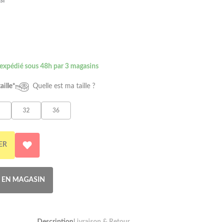
si
 expédié sous 48h par 3 magasins
aille*
Quelle est ma taille ?
32
36
ER
R EN MAGASIN
Description
Livraison & Retour