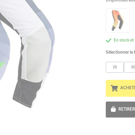
Disponibles aus
En stock et
Sélectionner la t
28
30
ACHET
RETIRE