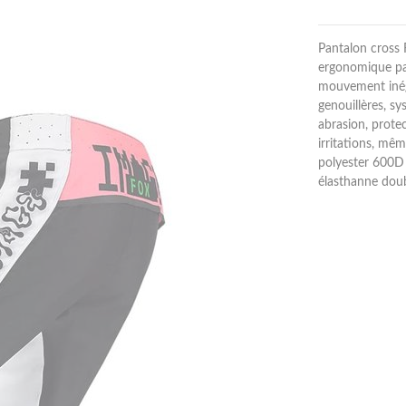
Pantalon cross 
ergonomique par
mouvement inég
genouillères, sy
abrasion, protec
irritations, mêm
polyester 600D 
élasthanne doubl