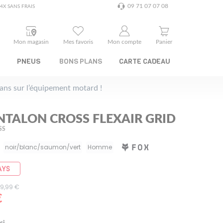
09 71 07 07 08
4X SANS FRAIS
Mon magasin
Mes favoris
Mon compte
Panier
PNEUS
BONS PLANS
CARTE CADEAU
plans sur l’équipement motard !
NTALON CROSS FLEXAIR GRID
SS
noir/blanc/saumon/vert
Homme
AYS
199,99 €
€