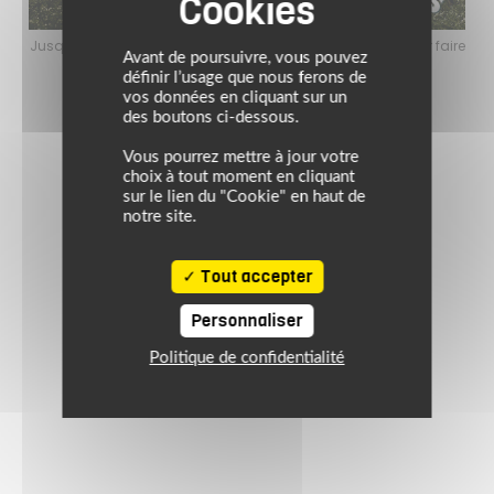
faire
Jusqu’au 24 août 2026, profitez de l’ambiance estivale pour faire
Jusq
Avant de poursuivre, vous pouvez
le plein de bons plans sur l’équipement motard !
définir l’usage que nous ferons de
vos données en cliquant sur un
des boutons ci-dessous.
Vous pourrez mettre à jour votre
choix à tout moment en cliquant
sur le lien du "Cookie" en haut de
notre site.
Tout accepter
Personnaliser
Politique de confidentialité