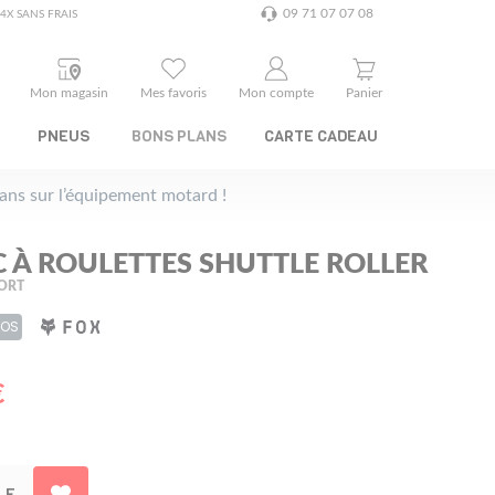
09 71 07 07 08
4X SANS FRAIS
Mon magasin
Mes favoris
Mon compte
Panier
PNEUS
BONS PLANS
CARTE CADEAU
plans sur l’équipement motard !
C À ROULETTES SHUTTLE ROLLER
ORT
 OS
€
LE