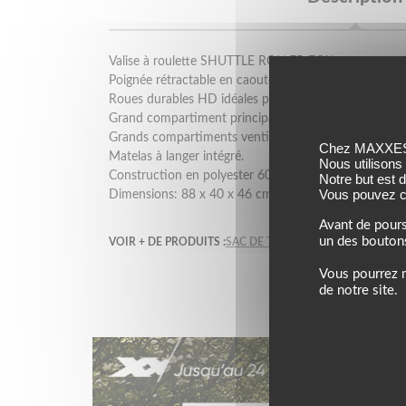
Valise à roulette SHUTTLE ROLLER FOX.
Poignée rétractable en caoutchouc.
Roues durables HD idéales pour les longs trajets.
Grand compartiment principal.
Grands compartiments ventilés pour bottes et casqu
Chez MAXXESS,
Matelas à langer intégré.
Nous utilisons
Construction en polyester 600D durable.
Notre but est 
Vous pouvez co
Dimensions: 88 x 40 x 46 cm.
Avant de pours
un des bouton
VOIR + DE PRODUITS :
SAC DE TRANSPORT FOX
FOX
Vous pourrez m
de notre site.