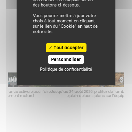
TEX®
des boutons ci-dessous.
Vous pourrez mettre à jour votre
229.00 €
choix à tout moment en cliquant
sur le lien du "Cookie" en haut de
noir
notre site.
Tout accepter
Personnaliser
Politique de confidentialité
faire
Jusqu’au 24 août 2026, profitez de l’ambiance estivale pour faire
Jusq
le plein de bons plans sur l’équipement motard !