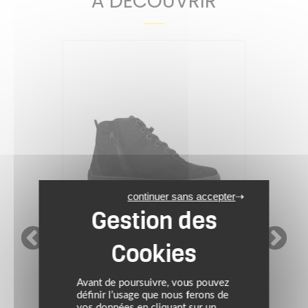
À DÉCOUVRIR
VIDÉO TEST
continuer sans accepter
TCX
Avant de poursuivre, vous pouvez
définir l’usage que nous ferons de
Baskets JUPITER 5 GORE-
vos données en cliquant sur un