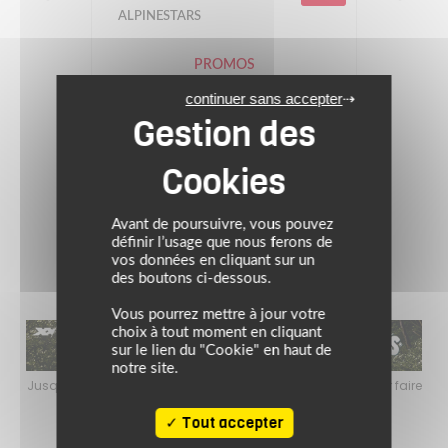
ALPINESTARS
PROMOS
Blouson GP FORCE
continuer sans accepter
Prix conseillé : 509.95 €
346.77 €
noir//blanc/rouge fluo
Avant de poursuivre, vous pouvez
(1)
définir l’usage que nous ferons de
vos données en cliquant sur un
des boutons ci-dessous.
Vous pourrez mettre à jour votre
choix à tout moment en cliquant
sur le lien du "Cookie" en haut de
notre site.
faire
Jusqu’au 24 août 2026, profitez de l’ambiance estivale pour faire
Jusq
le plein de bons plans sur l’équipement motard !
Tout accepter