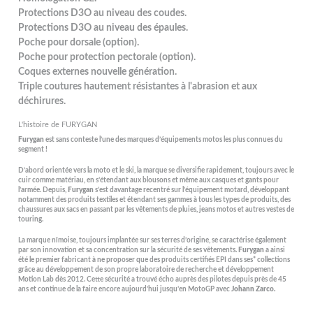
Protections D3O au niveau des coudes.
Protections D3O au niveau des épaules.
Poche pour dorsale (option).
Poche pour protection pectorale (option).
Coques externes nouvelle génération.
Triple coutures hautement résistantes à l'abrasion et aux
déchirures.
L'histoire de FURYGAN
Furygan
est sans conteste l’une des marques d’équipements motos les plus connues du
segment !
D’abord orientée vers la moto et le ski, la marque se diversifie rapidement, toujours avec le
cuir comme matériau, en s’étendant aux blousons et même aux casques et gants pour
l’armée. Depuis,
Furygan
s’est davantage recentré sur l’équipement motard, développant
notamment des produits textiles et étendant ses gammes à tous les types de produits, des
chaussures aux sacs en passant par les vêtements de pluies, jeans motos et autres vestes de
touring.
La marque nîmoise, toujours implantée sur ses terres d’origine, se caractérise également
par son innovation et sa concentration sur la sécurité de ses vêtements.
Furygan
a ainsi
été le premier fabricant à ne proposer que des produits certifiés EPI dans ses* collections
grâce au développement de son propre laboratoire de recherche et développement
Motion Lab dès 2012. Cette sécurité a trouvé écho auprès des pilotes depuis près de 45
ans et continue de la faire encore aujourd’hui jusqu’en MotoGP avec
Johann Zarco.