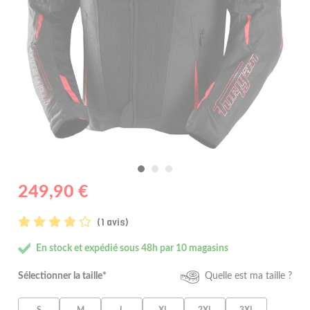
249,90 €
(1 avis)
En stock et expédié sous 48h par 10 magasins
Sélectionner la taille*
Quelle est ma taille ?
S
M
L
XL
2XL
3XL