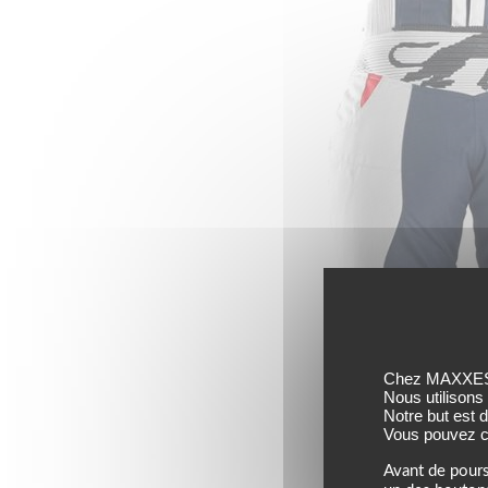
Chez MAXXESS,
Nous utilisons
Notre but est 
Vous pouvez co
Avant de pours