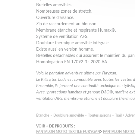
Bretelles amovibles.
Nombreuses zones de stretch.
Ouverture d'aisance.
Zip de raccordement au blouson.
Membrane étanche et respirante Humax®.
Système de ventilation AFS.
Doublure thermique amovible intégrale.
Existe aussi en version homme.
Bretelles détachables qui assurent le maintien du pan
Homologation EN 17092-3 : 2020 AA.
Voici le pantalon adventure ultime par Furygan.
Le Killington Lady est compatible avec toutes les vestes
Ensemble, ils forment une continuité technique et stylist
Avec : protections hanches et genoux D3O®, matière extér
ventilation AFS, membrane étanche et doublure thermiqu
-
-
-
Étanche
Doublure amovible
Toutes saisons
Trail / Adve
VOIR + DE PRODUITS :
PANTALON MOTO TEXTILE FURYGAN
PANTALON MOTO 