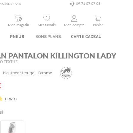
09 71 07 07 08
4X SANS FRAIS
Mon magasin
Mes favoris
Mon compte
Panier
PNEUS
BONS PLANS
CARTE CADEAU
N PANTALON KILLINGTON LADY
 TEXTILE
bleu/pearl/rouge
Femme
€
(1 avis)
si