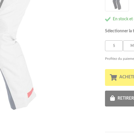
En stock et
Sélectionner la t
S
M
Profitez du paieme
ACHET
RETIRE