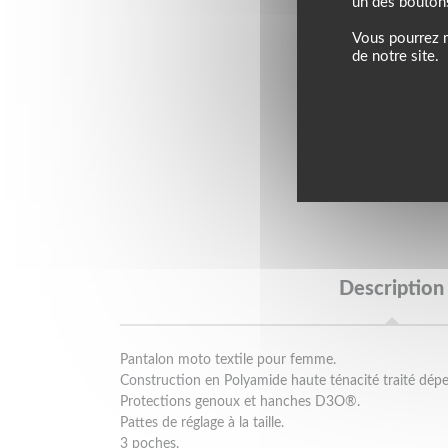
un des bouton
Vous pourrez m
de notre site.
Description
Pantalon moto textile pour femme.
Construction en Polyamide haute ténacité traité dépe
Protections genoux et hanches D3O®.
Pattes de réglage à la taille.
3 poches.