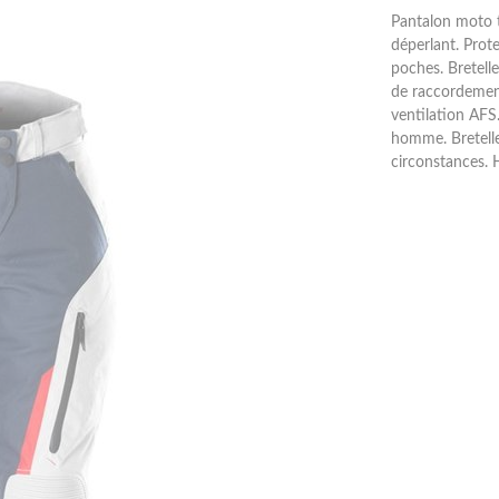
Pantalon moto t
déperlant. Prot
poches. Bretell
de raccordemen
ventilation AFS
homme. Bretelle
circonstances.