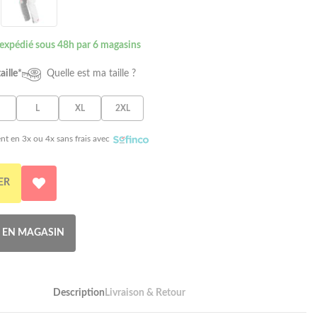
 expédié sous 48h par 6 magasins
aille*
Quelle est ma taille ?
L
XL
2XL
nt en 3x ou 4x sans frais avec
ER
R EN MAGASIN
Description
Livraison & Retour