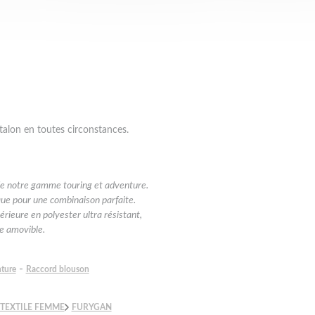
talon en toutes circonstances.
 de notre gamme touring et adventure.
ique pour une combinaison parfaite.
ieure en polyester ultra résistant,
e amovible.
-
nture
Raccord blouson
TEXTILE FEMME
FURYGAN