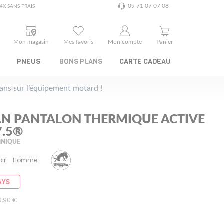
09 71 07 07 08
4X SANS FRAIS
Mon magasin
Mes favoris
Mon compte
Panier
PNEUS
BONS PLANS
CARTE CADEAU
plans sur l’équipement motard !
N PANTALON THERMIQUE ACTIVE
7.5®
HNIQUE
oir
Homme
AYS
59,90 €