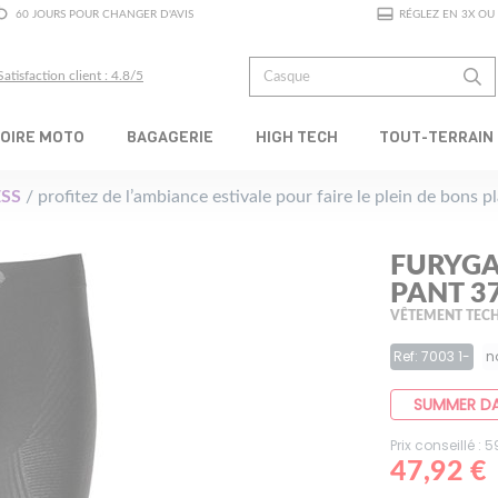
60 JOURS POUR CHANGER D'AVIS
RÉGLEZ EN 3X OU 
Satisfaction client : 4.8/5
OIRE MOTO
BAGAGERIE
HIGH TECH
TOUT-TERRAIN
SS
/ profitez de l’ambiance estivale pour faire le plein de bons 
FURYGA
PANT 3
VÊTEMENT TEC
Ref: 7003 1-
n
SUMMER D
Prix conseillé : 
47,92 €