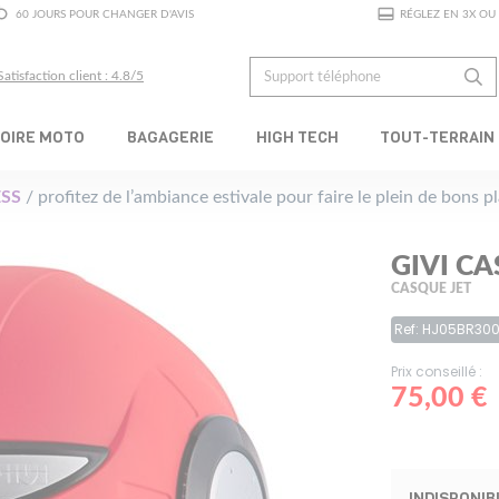
60 JOURS POUR CHANGER D'AVIS
RÉGLEZ EN 3X OU 
Satisfaction client : 4.8/5
OIRE MOTO
BAGAGERIE
HIGH TECH
TOUT-TERRAIN
SS
/ profitez de l’ambiance estivale pour faire le plein de bons 
GIVI CA
CASQUE JET
Ref: HJ05BR30
Prix conseillé :
75,00 €
INDISPONIB