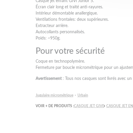
Casque jet enfant GIVI Junior 5.
Écran clair long et traité anti-rayures.
Intérieur démontable anallergique.
Ventilations frontales: deux supérieures.
Extracteur arrière.
Autocollants personnalisés.
Poids: ~950g.
Pour votre sécurité
Coque en technopolymère.
Fermeture par boucle micrométrique pour un ajustemen
Avertissement
: Tous nos casques sont livrés avec un 
-
Jugulaire micrométrique
Urbain
VOIR + DE PRODUITS :
CASQUE JET GIVI
CASQUE JET E