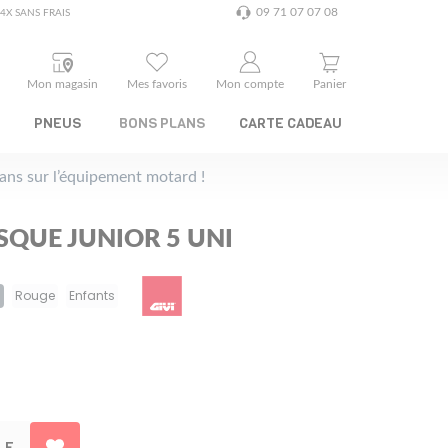
09 71 07 07 08
4X SANS FRAIS
Mon magasin
Mes favoris
Mon compte
Panier
PNEUS
BONS PLANS
CARTE CADEAU
plans sur l’équipement motard !
SQUE JUNIOR 5 UNI
0
Rouge
Enfants
LE