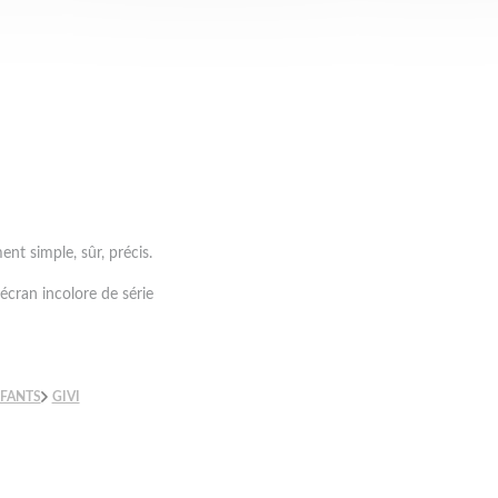
t simple, sûr, précis.
écran incolore de série
NFANTS
GIVI