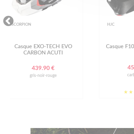
HJC
SHOEI
Casque F100 CARBON UNI
Ca
459.90 €
carbon black
(1)