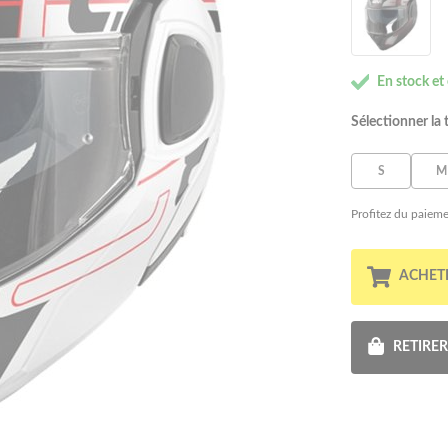
En stock et
Sélectionner la t
S
M
Profitez du paieme
ACHET
RETIRE