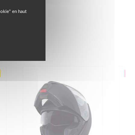
ookie" en haut
NEW