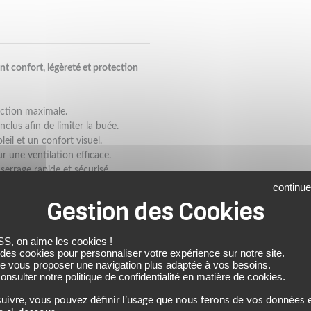
t confort, légèreté et protection
ction maximale.
clus afin de limiter la buée.
eil et un confort visuel.
ur une ventilation efficace.
errage rapide et sécurisé.
e.
continue
e bruit.
cile.
 une sécurité garanties.
 on aime les cookies !
 des cookies pour personnaliser votre expérience sur notre site.
écran incolore de série
de vous proposer une navigation plus adaptée à vos besoins.
nsulter notre politique de confidentialité en matière de cookies.
re
uivre, vous pouvez définir l’usage que nous ferons de vos données e