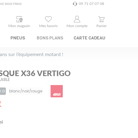
09 71 07 07 08
4X SANS FRAIS
Mon magasin
Mes favoris
Mon compte
Panier
PNEUS
BONS PLANS
CARTE CADEAU
plans sur l’équipement motard !
ASQUE X36 VERTIGO
ABLE
B G
blanc/noir/rouge
€
si