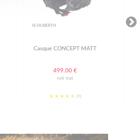
LS2
MATT
Casque FF901 ADVANT X
NOVA
439.00 €
noir mat/rouge