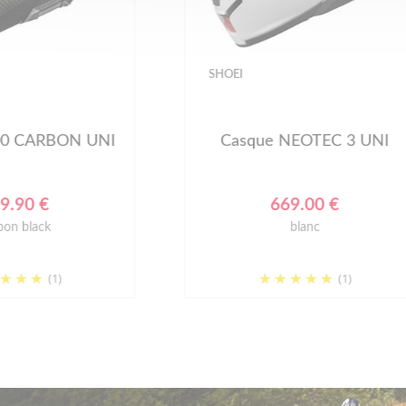
SCHUBERTH
sque NEOTEC 3 UNI
Casque CONCEPT 
669.00 €
499.00 €
blanc
noir mat
(1)
(1)