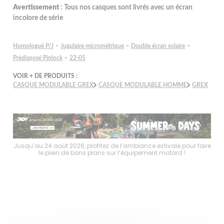
Avertissement
: Tous nos casques sont livrés avec un écran
incolore de série
-
-
-
Homologué P/J
Jugulaire micrométrique
Double écran solaire
-
Prédisposé Pinlock
22-05
VOIR + DE PRODUITS :
CASQUE MODULABLE GREX
CASQUE MODULABLE HOMME
GREX
faire
Jusqu’au 24 août 2026, profitez de l’ambiance estivale pour faire
Jusq
le plein de bons plans sur l’équipement motard !