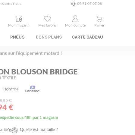
09 71 07 07 08
4X SANS FRAIS
Mon magasin
Mes favoris
Mon compte
Panier
PNEUS
BONS PLANS
CARTE CADEAU
plans sur l’équipement motard !
ON BLOUSON BRIDGE
 TEXTILE
Homme
149,90 €
94 €
 expédié sous 48h par 1 magasin
aille*
Quelle est ma taille ?