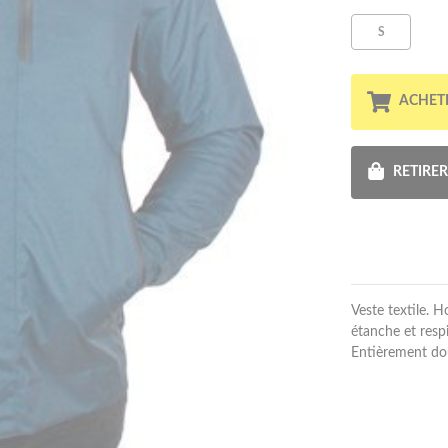
S
ACHET
RETIRE
Veste textile.
étanche et resp
Entièrement dou