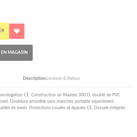
ER
R EN MAGASIN
Description
Livraison & Retour
 Homologation CE. Construction en Maxtex 300 D, doublé de PVC
irant. Doublure amovible sans manches portable séparément.
blée de mesh. Protections coudes et épaules CE. Dorsale intégrée.