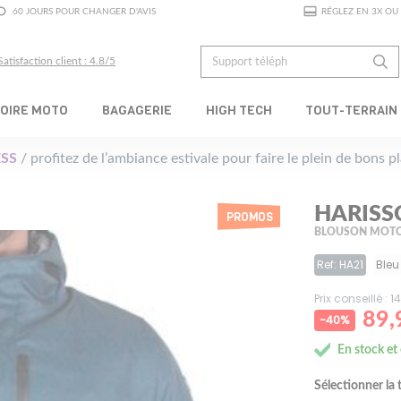
60 JOURS POUR CHANGER D'AVIS
RÉGLEZ EN 3X OU 
Satisfaction client : 4.8/5
OIRE MOTO
BAGAGERIE
HIGH TECH
TOUT-TERRAIN
SS
/ profitez de l’ambiance estivale pour faire le plein de bons 
HARISS
PROMOS
BLOUSON MOTO
Ref: HA21
Bleu
Prix conseillé : 
89,
-40%
En stock et
Sélectionner la t