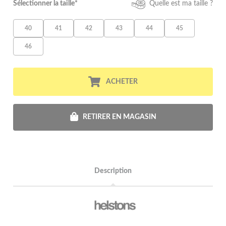
Sélectionner la taille*
Quelle est ma taille ?
40
41
42
43
44
45
46
ACHETER
RETIRER EN MAGASIN
Description