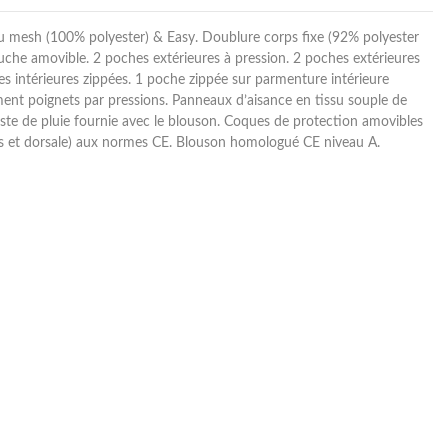
u mesh (100% polyester) & Easy. Doublure corps fixe (92% polyester
che amovible. 2 poches extérieures à pression. 2 poches extérieures
es intérieures zippées. 1 poche zippée sur parmenture intérieure
ent poignets par pressions. Panneaux d’aisance en tissu souple de
ste de pluie fournie avec le blouson. Coques de protection amovibles
s et dorsale) aux normes CE. Blouson homologué CE niveau A.