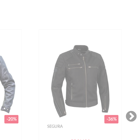
NEW
-36%
HELSTONS