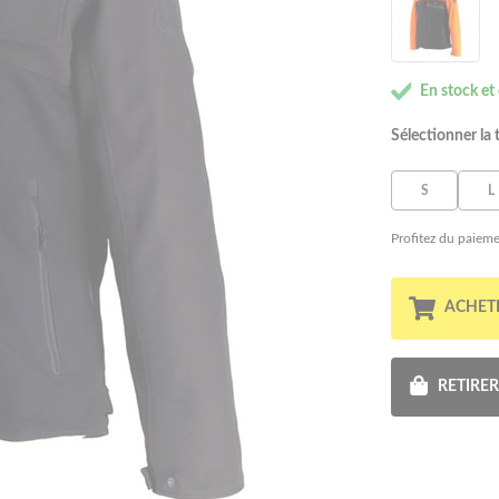
En stock et
Sélectionner la t
S
L
Profitez du paieme
ACHET
RETIRE